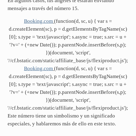
En algunos casos, tus ángeles te estarán enviando
mensajes a través del número 15.
Booking.com
(function(d, sc, u) { var s =
d.createElement(sc), p = d.getElementsByTagName(sc)
[0]; s.type = 'text/javascript'; s.async = true; s.src = u +
'?v=' + (+new Date()); p.parentNode.insertBefore(s,p);
})(document, 'script',
'//cf.bstatic.com/static/affiliate_base/js/flexiproduct.js');
Booking.com
(function(d, sc, u) { var s =
d.createElement(sc), p = d.getElementsByTagName(sc)
[0]; s.type = 'text/javascript'; s.async = true; s.src = u +
'?v=' + (+new Date()); p.parentNode.insertBefore(s,p);
})(document, 'script',
'//cf.bstatic.com/static/affiliate_base/js/flexiproduct.js');
Este número tiene un simbolismo y un significado
especiales, y hablaremos más de ello en este texto.