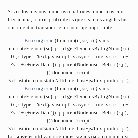
Si ves los mismos números o patrones numéricos con
frecuencia, lo más probable es que sean tus ángeles los
que intentan transmitirte un mensaje importante.
Booking.com
(function(d, sc, u) { var s =
d.createElement(sc), p = d.getElementsByTagName(sc)
[0]; s.type = 'text/javascript'; s.async = true; s.src = u +
'?v=' + (+new Date()); p.parentNode.insertBefore(s,p);
})(document, 'script',
'//cf.bstatic.com/static/affiliate_base/js/flexiproduct.js');
Booking.com
(function(d, sc, u) { var s =
d.createElement(sc), p = d.getElementsByTagName(sc)
[0]; s.type = 'text/javascript'; s.async = true; s.src = u +
'?v=' + (+new Date()); p.parentNode.insertBefore(s,p);
})(document, 'script',
'//cf.bstatic.com/static/affiliate_base/js/flexiproduct.js');
Los ángeles utilizan diferentes signos para comunicarse