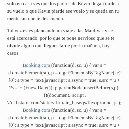
solo en casa ves que los padres de Kevin llegan tarde a
su vuelo o que Kevin pierde ese vuelo y se queda en tu
mente sin que te des cuenta.
Tal vez estés planeando un viaje a las Maldivas y se
está acercando, por lo que te pone nervioso que se te
olvide algo o que llegues tarde por la mañana, hay
casos.
Booking.com
(function(d, sc, u) { var s =
d.createElement(sc), p = d.getElementsByTagName(sc)
[0]; s.type = 'text/javascript'; s.async = true; s.src = u +
'?v=' + (+new Date()); p.parentNode.insertBefore(s,p);
})(document, 'script',
'//cf.bstatic.com/static/affiliate_base/js/flexiproduct.js');
Booking.com
(function(d, sc, u) { var s =
d.createElement(sc), p = d.getElementsByTagName(sc)
[0]; s.type = 'text/javascript'; s.async = true; s.src = u +