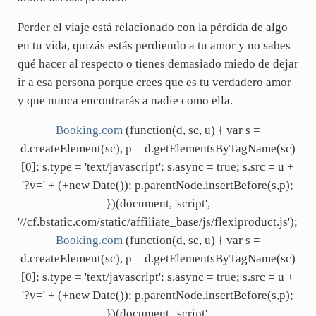
Perder el viaje está relacionado con la pérdida de algo
en tu vida, quizás estás perdiendo a tu amor y no sabes
qué hacer al respecto o tienes demasiado miedo de dejar
ir a esa persona porque crees que es tu verdadero amor
y que nunca encontrarás a nadie como ella.
Booking.com
(function(d, sc, u) { var s =
d.createElement(sc), p = d.getElementsByTagName(sc)
[0]; s.type = 'text/javascript'; s.async = true; s.src = u +
'?v=' + (+new Date()); p.parentNode.insertBefore(s,p);
})(document, 'script',
'//cf.bstatic.com/static/affiliate_base/js/flexiproduct.js');
Booking.com
(function(d, sc, u) { var s =
d.createElement(sc), p = d.getElementsByTagName(sc)
[0]; s.type = 'text/javascript'; s.async = true; s.src = u +
'?v=' + (+new Date()); p.parentNode.insertBefore(s,p);
})(document, 'script',