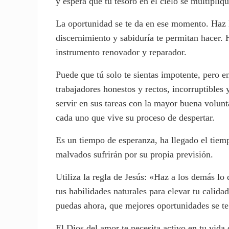
y espera que tu tesoro en el cielo se multipliqu
La oportunidad se te da en ese momento. Haz l
discernimiento y sabiduría te permitan hacer.
instrumento renovador y reparador.
Puede que tú solo te sientas impotente, pero 
trabajadores honestos y rectos, incorruptibles 
servir en sus tareas con la mayor buena volunta
cada uno que vive su proceso de despertar.
Es un tiempo de esperanza, ha llegado el tiemp
malvados sufrirán por su propia previsión.
Utiliza la regla de Jesús: «Haz a los demás lo q
tus habilidades naturales para elevar tu calida
puedas ahora, que mejores oportunidades se te
El Dios del amor te necesita activo en tu vida