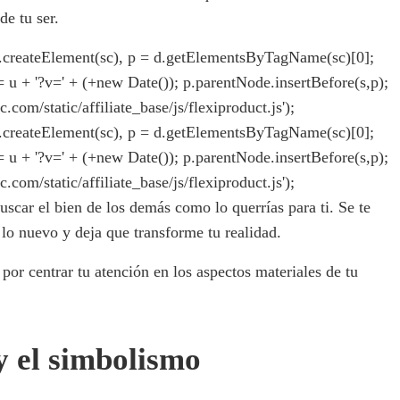
de tu ser.
= d.createElement(sc), p = d.getElementsByTagName(sc)[0];
rc = u + '?v=' + (+new Date()); p.parentNode.insertBefore(s,p);
ic.com/static/affiliate_base/js/flexiproduct.js');
= d.createElement(sc), p = d.getElementsByTagName(sc)[0];
rc = u + '?v=' + (+new Date()); p.parentNode.insertBefore(s,p);
ic.com/static/affiliate_base/js/flexiproduct.js');
uscar el bien de los demás como lo querrías para ti. Se te
lo nuevo y deja que transforme tu realidad.
por centrar tu atención en los aspectos materiales de tu
 y el simbolismo