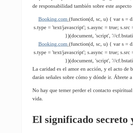
de responsabilidad también sobre este aspecto 
Booking.com
(function(d, sc, u) { var s 
s.type = 'text/javascript'; s.async = true; s.s
})(document, 'script', '//cf.bstat
Booking.com
(function(d, sc, u) { var s 
s.type = 'text/javascript'; s.async = true; s.s
})(document, 'script', '//cf.bstat
La caridad es el amor en acción, y el acto de b
darán señales sobre cómo y dónde ir. Ábrete a 
No hay que temer perder el contacto espiritual 
vida.
El significado secreto