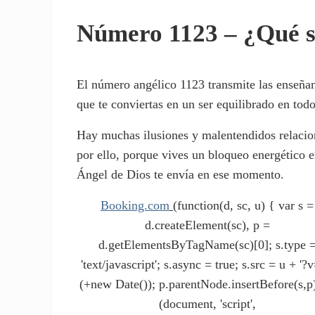
Número 1123 – ¿Qué s
El número angélico 1123 transmite las enseñan
que te conviertas en un ser equilibrado en todos
Hay muchas ilusiones y malentendidos relacion
por ello, porque vives un bloqueo energético e
Ángel de Dios te envía en ese momento.
Booking.com
(function(d, sc, u) { var s =
d.createElement(sc), p =
d.getElementsByTagName(sc)[0]; s.type 
'text/javascript'; s.async = true; s.src = u + '?v
(+new Date()); p.parentNode.insertBefore(s,p)
(document, 'script',