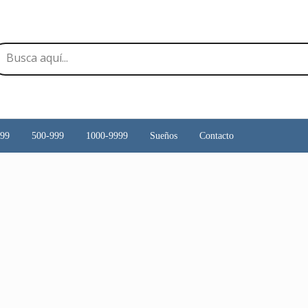
499
500-999
1000-9999
Sueños
Contacto