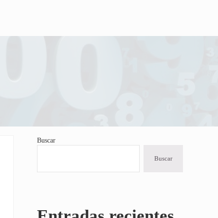
Buscar
Sidebar
Buscar
Entradas recientes