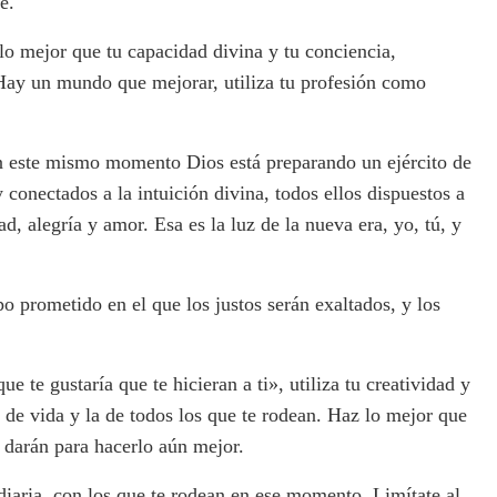
e.
o mejor que tu capacidad divina y tu conciencia,
 Hay un mundo que mejorar, utiliza tu profesión como
en este mismo momento Dios está preparando un ejército de
y conectados a la intuición divina, todos ellos dispuestos a
d, alegría y amor. Esa es la luz de la nueva era, yo, tú, y
o prometido en el que los justos serán exaltados, y los
ue te gustaría que te hicieran a ti», utiliza tu creatividad y
d de vida y la de todos los que te rodean. Haz lo mejor que
 darán para hacerlo aún mejor.
 diaria, con los que te rodean en ese momento. Limítate al