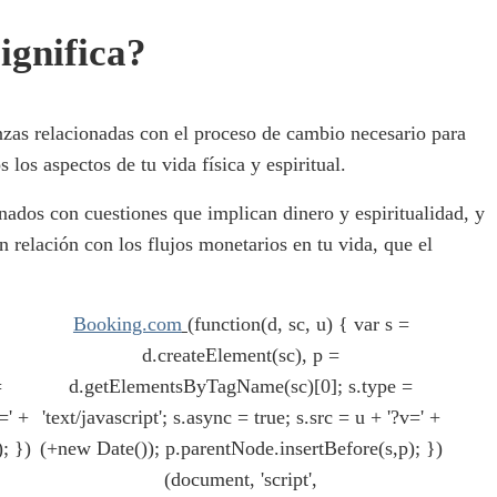
ignifica?
zas relacionadas con el proceso de cambio necesario para
 los aspectos de tu vida física y espiritual.
ados con cuestiones que implican dinero y espiritualidad, y
n relación con los flujos monetarios en tu vida, que el
Booking.com
(function(d, sc, u) { var s =
d.createElement(sc), p =
=
d.getElementsByTagName(sc)[0]; s.type =
=' +
'text/javascript'; s.async = true; s.src = u + '?v=' +
; })
(+new Date()); p.parentNode.insertBefore(s,p); })
(document, 'script',