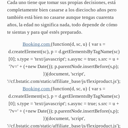
Cada uno tiene que tomar sus propias decisiones, está
completamente bien casarse a los dieciocho años pero
también está bien no casarse aunque tengas cuarenta
años, la edad no significa nada, todo depende de cómo
te sientas y para qué estés preparado.
Booking.com
(function(d, sc, u) { var s =
d.createElement(sc), p = d.getElementsByTagName(sc)
[0]; s.type = 'text/javascript'; s.async = true; s.src = u +
'?v=' + (+new Date()); p.parentNode.insertBefore(s,p);
})(document, 'script',
'//cf.bstatic.com/static/affiliate_base/js/flexiproduct.js');
Booking.com
(function(d, sc, u) { var s =
d.createElement(sc), p = d.getElementsByTagName(sc)
[0]; s.type = 'text/javascript'; s.async = true; s.src = u +
'?v=' + (+new Date()); p.parentNode.insertBefore(s,p);
})(document, 'script',
'//cf.bstatic.com/static/affiliate_base/js/flexiproduct.js');