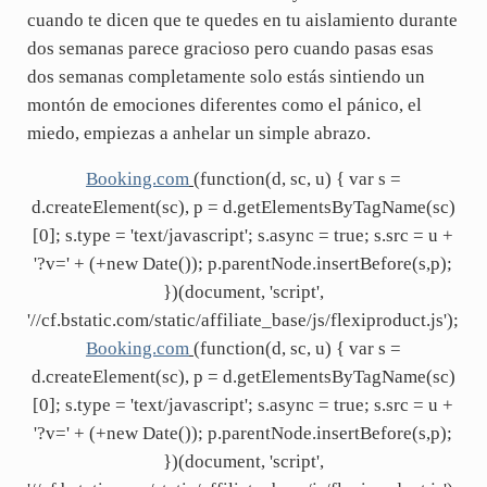
cuando te dicen que te quedes en tu aislamiento durante
dos semanas parece gracioso pero cuando pasas esas
dos semanas completamente solo estás sintiendo un
montón de emociones diferentes como el pánico, el
miedo, empiezas a anhelar un simple abrazo.
Booking.com
(function(d, sc, u) { var s =
d.createElement(sc), p = d.getElementsByTagName(sc)
[0]; s.type = 'text/javascript'; s.async = true; s.src = u +
'?v=' + (+new Date()); p.parentNode.insertBefore(s,p);
})(document, 'script',
'//cf.bstatic.com/static/affiliate_base/js/flexiproduct.js');
Booking.com
(function(d, sc, u) { var s =
d.createElement(sc), p = d.getElementsByTagName(sc)
[0]; s.type = 'text/javascript'; s.async = true; s.src = u +
'?v=' + (+new Date()); p.parentNode.insertBefore(s,p);
})(document, 'script',