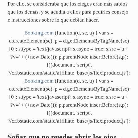
Por ello, se consideraba que los ciegos eran más sabios
que los demás, y se acudía a ellos para pedirles consejo
e instrucciones sobre lo que debían hacer.
Booking.com
(function(d, sc, u) { var s =
d.createElement(sc), p = d.getElementsByTagName(sc)
[0]; s.type = 'text/javascript'; s.async = true; s.src = u +
'?v=' + (+new Date()); p.parentNode.insertBefore(s,p);
})(document, 'script',
'//cf.bstatic.com/static/affiliate_base/js/flexiproduct.js');
Booking.com
(function(d, sc, u) { var s =
d.createElement(sc), p = d.getElementsByTagName(sc)
[0]; s.type = 'text/javascript'; s.async = true; s.src = u +
'?v=' + (+new Date()); p.parentNode.insertBefore(s,p);
})(document, 'script',
'//cf.bstatic.com/static/affiliate_base/js/flexiproduct.js');
Soñar que no puedes abrir los ojos –