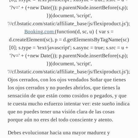
'?v=' + (+new Date()); p.parentNode.insertBefore(s,p);
})(document, 'script',
'//cf.bstatic.com/static/affiliate_base/js/flexiproduct.js');
Booking.com
(function(d, sc, u) { var s =
d.createElement(sc), p = d.getElementsByTagName(sc)
[0]; s.type = 'text/javascript'; s.async = true; s.src = u +
'?v=' + (+new Date()); p.parentNode.insertBefore(s,p);
})(document, 'script',
'//cf.bstatic.com/static/affiliate_base/js/flexiproduct.js');
Ojos cerrados, con los ojos vendados Soñar que tienes
los ojos cerrados y no puedes abrirlos, que tienes la
sensación de que están como cosidos o pegados, y que
te cuesta mucho esfuerzo intentar ver: este sueño indica
que no puedes tener una visión clara de las cosas
porque aún no eres del todo consciente y atento.
Debes evolucionar hacia una mayor madurez y