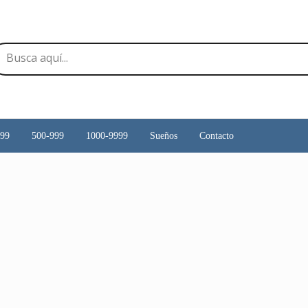
499
500-999
1000-9999
Sueños
Contacto