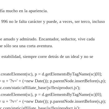
nfía mucho en la apariencia.
96 no le falta carácter y puede, a veces, ser terco, incluso
se amado y admirado. Encantador, seductor, vive cada
e sólo sea una corta aventura.
 estabilidad, siempre corre detrás de un ideal y no se
= d.createElement(sc), p = d.getElementsByTagName(sc)[0];
rc = u + '?v=' + (+new Date()); p.parentNode.insertBefore(s,p);
ic.com/static/affiliate_base/js/flexiproduct.js');
= d.createElement(sc), p = d.getElementsByTagName(sc)[0];
rc = u + '?v=' + (+new Date()); p.parentNode.insertBefore(s,p);
ic.com/static/affiliate_base/js/flexiproduct.js');