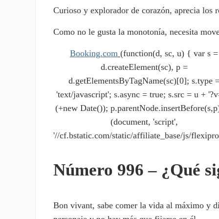
Curioso y explorador de corazón, aprecia los r
Como no le gusta la monotonía, necesita mover
Booking.com
(function(d, sc, u) { var s =
d.createElement(sc), p =
d.getElementsByTagName(sc)[0]; s.type 
'text/javascript'; s.async = true; s.src = u + '?v
(+new Date()); p.parentNode.insertBefore(s,p)
(document, 'script',
'//cf.bstatic.com/static/affiliate_base/js/flexipro
Número 996 – ¿Qué si
Bon vivant, sabe comer la vida al máximo y di
personaje y no hay más que fijarse en él.