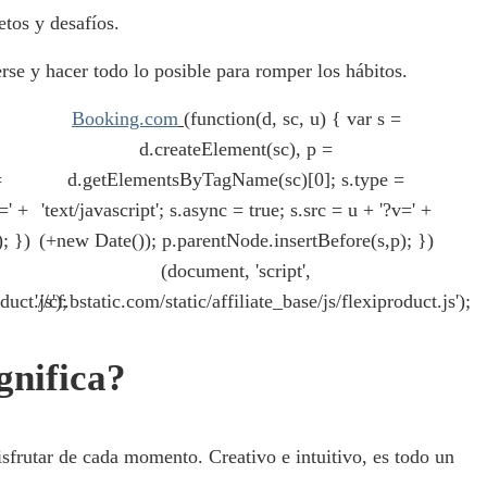
etos y desafíos.
se y hacer todo lo posible para romper los hábitos.
Booking.com
(function(d, sc, u) { var s =
d.createElement(sc), p =
=
d.getElementsByTagName(sc)[0]; s.type =
=' +
'text/javascript'; s.async = true; s.src = u + '?v=' +
; })
(+new Date()); p.parentNode.insertBefore(s,p); })
(document, 'script',
duct.js');
'//cf.bstatic.com/static/affiliate_base/js/flexiproduct.js');
gnifica?
sfrutar de cada momento. Creativo e intuitivo, es todo un