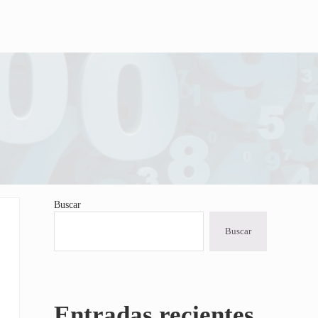
Buscar
Sidebar
Buscar
Entradas recientes