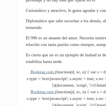
Carismático y atractivo, le gusta agradar y co
Diplomático que sabe escuchar a los demás, al 9
testarudo.
El 996 es un amante del amor. Necesita sentir
relación con tanta pasión como siempre, aunqu
Es cierto que no es un ejemplo de lealtad ni de
estabiliza hasta tarde.
Booking.com
(function(d, sc, u) { var s 
s.type = 'text/javascript'; s.async = true; s.s
})(document, 'script', '//cf.bstat
Booking.com
(function(d, sc, u) { var s 
s.type = 'text/javascript'; s.async = true; s.s
})(document, 'script', '//cf.bstat