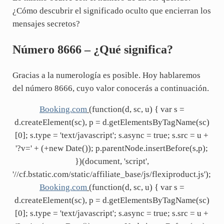
¿Cómo descubrir el significado oculto que encierran los
mensajes secretos?
Número 8666 – ¿Qué significa?
Gracias a la numerología es posible. Hoy hablaremos
del número 8666, cuyo valor conocerás a continuación.
Booking.com
(function(d, sc, u) { var s =
d.createElement(sc), p = d.getElementsByTagName(sc)
[0]; s.type = 'text/javascript'; s.async = true; s.src = u +
'?v=' + (+new Date()); p.parentNode.insertBefore(s,p);
})(document, 'script',
'//cf.bstatic.com/static/affiliate_base/js/flexiproduct.js');
Booking.com
(function(d, sc, u) { var s =
d.createElement(sc), p = d.getElementsByTagName(sc)
[0]; s.type = 'text/javascript'; s.async = true; s.src = u +