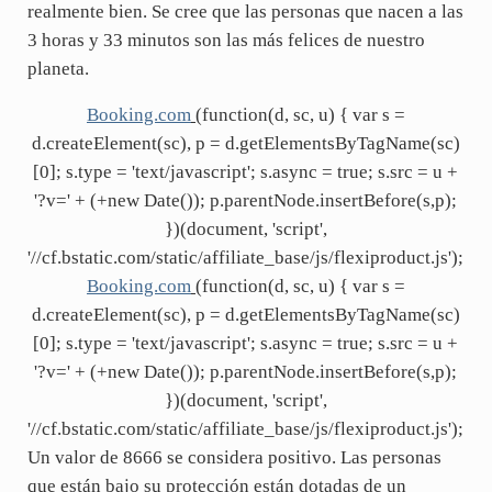
realmente bien. Se cree que las personas que nacen a las
3 horas y 33 minutos son las más felices de nuestro
planeta.
Booking.com
(function(d, sc, u) { var s =
d.createElement(sc), p = d.getElementsByTagName(sc)
[0]; s.type = 'text/javascript'; s.async = true; s.src = u +
'?v=' + (+new Date()); p.parentNode.insertBefore(s,p);
})(document, 'script',
'//cf.bstatic.com/static/affiliate_base/js/flexiproduct.js');
Booking.com
(function(d, sc, u) { var s =
d.createElement(sc), p = d.getElementsByTagName(sc)
[0]; s.type = 'text/javascript'; s.async = true; s.src = u +
'?v=' + (+new Date()); p.parentNode.insertBefore(s,p);
})(document, 'script',
'//cf.bstatic.com/static/affiliate_base/js/flexiproduct.js');
Un valor de 8666 se considera positivo. Las personas
que están bajo su protección están dotadas de un