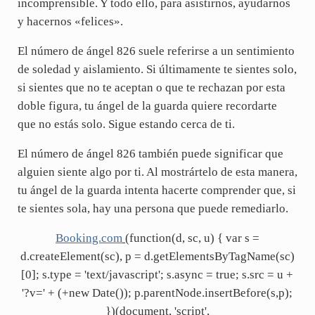
incomprensible. Y todo ello, para asistirnos, ayudarnos
y hacernos «felices».
El número de ángel 826 suele referirse a un sentimiento
de soledad y aislamiento. Si últimamente te sientes solo,
si sientes que no te aceptan o que te rechazan por esta
doble figura, tu ángel de la guarda quiere recordarte
que no estás solo. Sigue estando cerca de ti.
El número de ángel 826 también puede significar que
alguien siente algo por ti. Al mostrártelo de esta manera,
tu ángel de la guarda intenta hacerte comprender que, si
te sientes sola, hay una persona que puede remediarlo.
Booking.com
(function(d, sc, u) { var s =
d.createElement(sc), p = d.getElementsByTagName(sc)
[0]; s.type = 'text/javascript'; s.async = true; s.src = u +
'?v=' + (+new Date()); p.parentNode.insertBefore(s,p);
})(document, 'script',