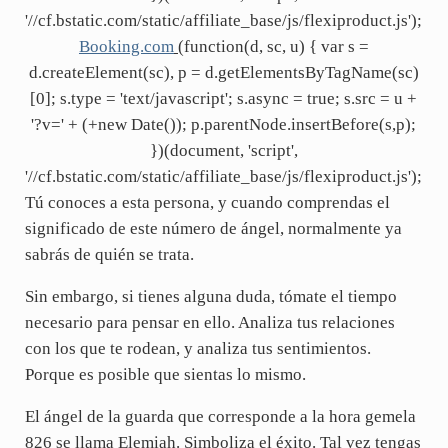
'//cf.bstatic.com/static/affiliate_base/js/flexiproduct.js');
Booking.com
(function(d, sc, u) { var s =
d.createElement(sc), p = d.getElementsByTagName(sc)
[0]; s.type = 'text/javascript'; s.async = true; s.src = u +
'?v=' + (+new Date()); p.parentNode.insertBefore(s,p);
})(document, 'script',
'//cf.bstatic.com/static/affiliate_base/js/flexiproduct.js');
Tú conoces a esta persona, y cuando comprendas el
significado de este número de ángel, normalmente ya
sabrás de quién se trata.
Sin embargo, si tienes alguna duda, tómate el tiempo
necesario para pensar en ello. Analiza tus relaciones
con los que te rodean, y analiza tus sentimientos.
Porque es posible que sientas lo mismo.
El ángel de la guarda que corresponde a la hora gemela
826 se llama Elemiah. Simboliza el éxito. Tal vez tengas