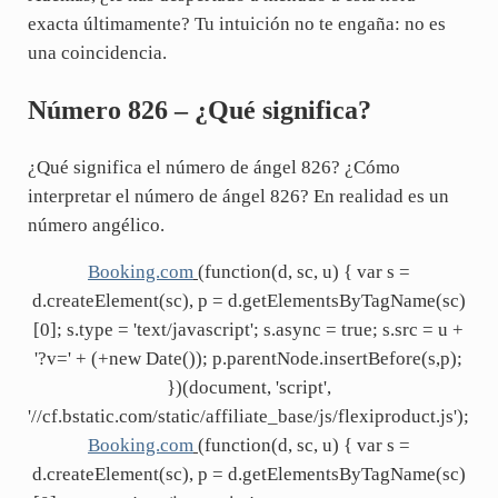
exacta últimamente? Tu intuición no te engaña: no es
una coincidencia.
Número 826 – ¿Qué significa?
¿Qué significa el número de ángel 826? ¿Cómo
interpretar el número de ángel 826? En realidad es un
número angélico.
Booking.com
(function(d, sc, u) { var s =
d.createElement(sc), p = d.getElementsByTagName(sc)
[0]; s.type = 'text/javascript'; s.async = true; s.src = u +
'?v=' + (+new Date()); p.parentNode.insertBefore(s,p);
})(document, 'script',
'//cf.bstatic.com/static/affiliate_base/js/flexiproduct.js');
Booking.com
(function(d, sc, u) { var s =
d.createElement(sc), p = d.getElementsByTagName(sc)