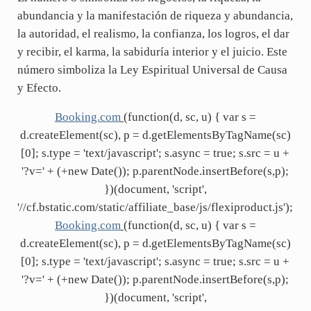
abundancia y la manifestación de riqueza y abundancia,
la autoridad, el realismo, la confianza, los logros, el dar
y recibir, el karma, la sabiduría interior y el juicio. Este
número simboliza la Ley Espiritual Universal de Causa
y Efecto.
Booking.com
(function(d, sc, u) { var s =
d.createElement(sc), p = d.getElementsByTagName(sc)
[0]; s.type = 'text/javascript'; s.async = true; s.src = u +
'?v=' + (+new Date()); p.parentNode.insertBefore(s,p);
})(document, 'script',
'//cf.bstatic.com/static/affiliate_base/js/flexiproduct.js');
Booking.com
(function(d, sc, u) { var s =
d.createElement(sc), p = d.getElementsByTagName(sc)
[0]; s.type = 'text/javascript'; s.async = true; s.src = u +
'?v=' + (+new Date()); p.parentNode.insertBefore(s,p);
})(document, 'script',