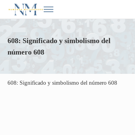
Saltar al contenido principal
Skip to after header navigation
Skip to site footer
Menu
Números Milagrosos
Conoce el significado de los números en la Biblia
608: Significado y simbolismo del
número 608
608: Significado y simbolismo del número 608