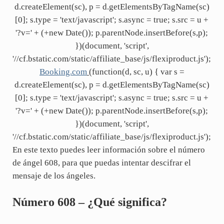
d.createElement(sc), p = d.getElementsByTagName(sc)
[0]; s.type = 'text/javascript'; s.async = true; s.src = u +
'?v=' + (+new Date()); p.parentNode.insertBefore(s,p);
})(document, 'script',
'//cf.bstatic.com/static/affiliate_base/js/flexiproduct.js');
Booking.com
(function(d, sc, u) { var s =
d.createElement(sc), p = d.getElementsByTagName(sc)
[0]; s.type = 'text/javascript'; s.async = true; s.src = u +
'?v=' + (+new Date()); p.parentNode.insertBefore(s,p);
})(document, 'script',
'//cf.bstatic.com/static/affiliate_base/js/flexiproduct.js');
En este texto puedes leer información sobre el número
de ángel 608, para que puedas intentar descifrar el
mensaje de los ángeles.
Número 608 – ¿Qué significa?