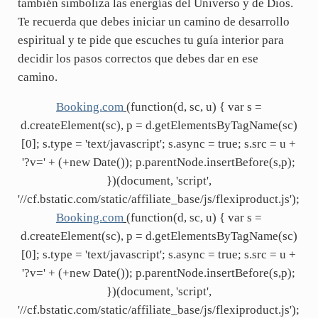
también simboliza las energías del Universo y de Dios.
Te recuerda que debes iniciar un camino de desarrollo
espiritual y te pide que escuches tu guía interior para
decidir los pasos correctos que debes dar en ese
camino.
Booking.com
(function(d, sc, u) { var s =
d.createElement(sc), p = d.getElementsByTagName(sc)
[0]; s.type = 'text/javascript'; s.async = true; s.src = u +
'?v=' + (+new Date()); p.parentNode.insertBefore(s,p);
})(document, 'script',
'//cf.bstatic.com/static/affiliate_base/js/flexiproduct.js');
Booking.com
(function(d, sc, u) { var s =
d.createElement(sc), p = d.getElementsByTagName(sc)
[0]; s.type = 'text/javascript'; s.async = true; s.src = u +
'?v=' + (+new Date()); p.parentNode.insertBefore(s,p);
})(document, 'script',
'//cf.bstatic.com/static/affiliate_base/js/flexiproduct.js');