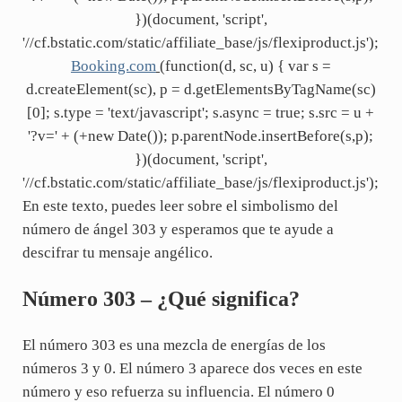
})(document, 'script',
'//cf.bstatic.com/static/affiliate_base/js/flexiproduct.js');
Booking.com
(function(d, sc, u) { var s =
d.createElement(sc), p = d.getElementsByTagName(sc)
[0]; s.type = 'text/javascript'; s.async = true; s.src = u +
'?v=' + (+new Date()); p.parentNode.insertBefore(s,p);
})(document, 'script',
'//cf.bstatic.com/static/affiliate_base/js/flexiproduct.js');
En este texto, puedes leer sobre el simbolismo del
número de ángel 303 y esperamos que te ayude a
descifrar tu mensaje angélico.
Número 303 – ¿Qué significa?
El número 303 es una mezcla de energías de los
números 3 y 0. El número 3 aparece dos veces en este
número y eso refuerza su influencia. El número 0