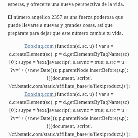
esperas, y ofrecerte una nueva perspectiva de la vida.
El número angélico 2357 es una fuerza poderosa que
puede llevarte a nuevas y grandes cosas, así que
prepárate para dejar que este número cambie tu vida.
Booking.com
(function(d, sc, u) { var s =
d.createElement(sc), p = d.getElementsByTagName(sc)
[0]; s.type = 'text/javascript'; s.async = true; s.src = u +
'?v=' + (+new Date()); p.parentNode.insertBefore(s,p);
})(document, 'script',
'//cf.bstatic.com/static/affiliate_base/js/flexiproduct.js');
Booking.com
(function(d, sc, u) { var s =
d.createElement(sc), p = d.getElementsByTagName(sc)
[0]; s.type = 'text/javascript'; s.async = true; s.src = u +
'?v=' + (+new Date()); p.parentNode.insertBefore(s,p);
})(document, 'script',
'//cf.bstatic.com/static/affiliate_base/js/flexiproduct.js');