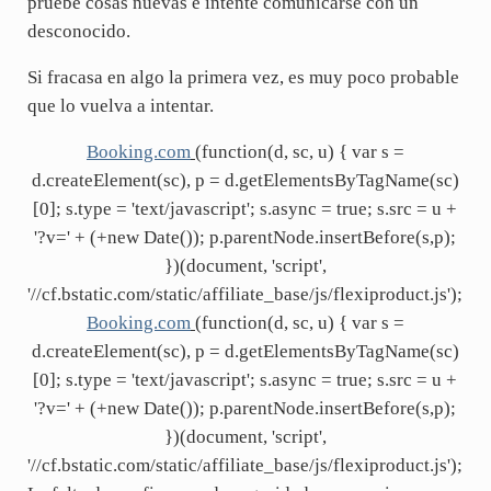
pruebe cosas nuevas e intente comunicarse con un
desconocido.
Si fracasa en algo la primera vez, es muy poco probable
que lo vuelva a intentar.
Booking.com
(function(d, sc, u) { var s =
d.createElement(sc), p = d.getElementsByTagName(sc)
[0]; s.type = 'text/javascript'; s.async = true; s.src = u +
'?v=' + (+new Date()); p.parentNode.insertBefore(s,p);
})(document, 'script',
'//cf.bstatic.com/static/affiliate_base/js/flexiproduct.js');
Booking.com
(function(d, sc, u) { var s =
d.createElement(sc), p = d.getElementsByTagName(sc)
[0]; s.type = 'text/javascript'; s.async = true; s.src = u +
'?v=' + (+new Date()); p.parentNode.insertBefore(s,p);
})(document, 'script',
'//cf.bstatic.com/static/affiliate_base/js/flexiproduct.js');