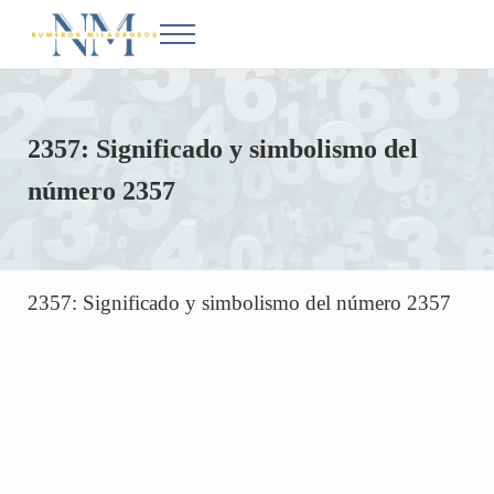
Saltar al contenido principal
Skip to after header navigation
Skip to site footer
Menu
Números Milagrosos
Conoce el significado de los números en la Biblia
2357: Significado y simbolismo del
número 2357
2357: Significado y simbolismo del número 2357