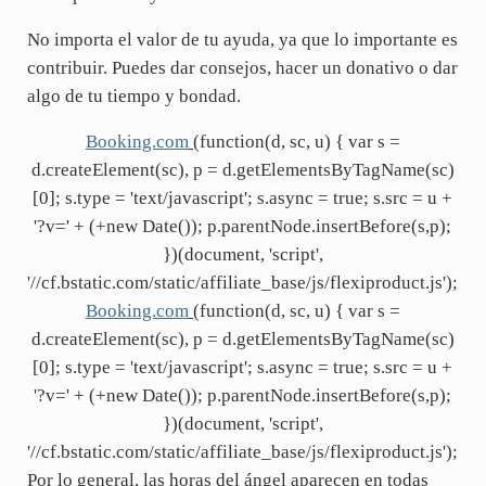
No importa el valor de tu ayuda, ya que lo importante es
contribuir. Puedes dar consejos, hacer un donativo o dar
algo de tu tiempo y bondad.
Booking.com
(function(d, sc, u) { var s =
d.createElement(sc), p = d.getElementsByTagName(sc)
[0]; s.type = 'text/javascript'; s.async = true; s.src = u +
'?v=' + (+new Date()); p.parentNode.insertBefore(s,p);
})(document, 'script',
'//cf.bstatic.com/static/affiliate_base/js/flexiproduct.js');
Booking.com
(function(d, sc, u) { var s =
d.createElement(sc), p = d.getElementsByTagName(sc)
[0]; s.type = 'text/javascript'; s.async = true; s.src = u +
'?v=' + (+new Date()); p.parentNode.insertBefore(s,p);
})(document, 'script',
'//cf.bstatic.com/static/affiliate_base/js/flexiproduct.js');
Por lo general, las horas del ángel aparecen en todas