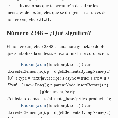
artes adivinatorias que te permitirán descifrar los
mensajes de los ángeles que se dirigen a ti a través del
número angélico 21:21.
Número 2348 – ¿Qué significa?
El número angélico 2348 es una hora gemela o doble
que simboliza la síntesis, el éxito final y la coronación.
Booking.com
(function(d, sc, u) { var s =
d.createElement(sc), p = d.getElementsByTagName(sc)
[0]; s.type = 'text/javascript'; s.async = true; s.src = u +
'?v=' + (+new Date()); p.parentNode.insertBefore(s,p);
})(document, 'script',
'//cf.bstatic.com/static/affiliate_base/js/flexiproduct.js');
Booking.com
(function(d, sc, u) { var s =
d.createElement(sc), p = d.getElementsByTagName(sc)