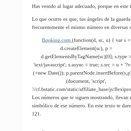
Has venido al lugar adecuado, porque en este t
Lo que ocurre es que, tus ángeles de la guarda
frecuentemente el mismo número en diversas si
Booking.com
(function(d, sc, u) { var s =
d.createElement(sc), p =
d.getElementsByTagName(sc)[0]; s.type 
'text/javascript'; s.async = true; s.src = u + '?v
(+new Date()); p.parentNode.insertBefore(s,p)
(document, 'script',
'//cf.bstatic.com/static/affiliate_base/js/flexipro
Los números que te siguen mostrando, llevan u
simbólico de ese número. En este texto te dar
121.