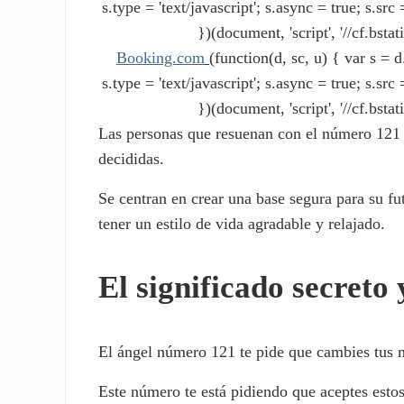
s.type = 'text/javascript'; s.async = true; s.s
})(document, 'script', '//cf.bstat
Booking.com
(function(d, sc, u) { var s 
s.type = 'text/javascript'; s.async = true; s.s
})(document, 'script', '//cf.bstat
Las personas que resuenan con el número 121 
decididas.
Se centran en crear una base segura para su fu
tener un estilo de vida agradable y relajado.
El significado secreto
El ángel número 121 te pide que cambies tus m
Este número te está pidiendo que aceptes esto