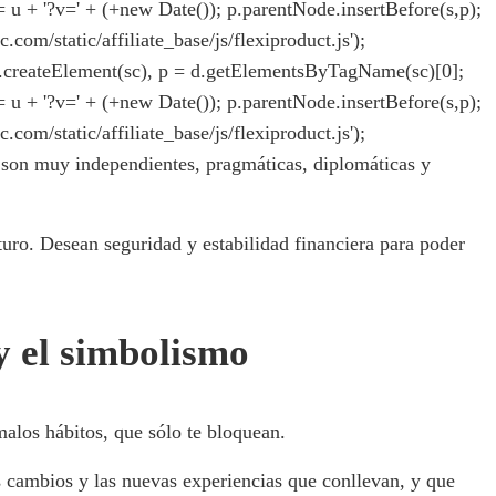
rc = u + '?v=' + (+new Date()); p.parentNode.insertBefore(s,p);
ic.com/static/affiliate_base/js/flexiproduct.js');
= d.createElement(sc), p = d.getElementsByTagName(sc)[0];
rc = u + '?v=' + (+new Date()); p.parentNode.insertBefore(s,p);
ic.com/static/affiliate_base/js/flexiproduct.js');
son muy independientes, pragmáticas, diplomáticas y
turo. Desean seguridad y estabilidad financiera para poder
 y el simbolismo
alos hábitos, que sólo te bloquean.
s cambios y las nuevas experiencias que conllevan, y que