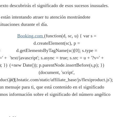
exto descubrirás el significado de esos sucesos inusuales.
 están intentando atraer tu atención mostrándote
tuaciones durante el día.
Booking.com
(function(d, sc, u) { var s =
d.createElement(sc), p =
=
d.getElementsByTagName(sc)[0]; s.type =
=' +
'text/javascript'; s.async = true; s.src = u + '?v=' +
; })
(+new Date()); p.parentNode.insertBefore(s,p); })
(document, 'script',
duct.js');
'//cf.bstatic.com/static/affiliate_base/js/flexiproduct.js');
n mensaje para ti, que está contenido en el significado
emos información sobre el significado del número angélico