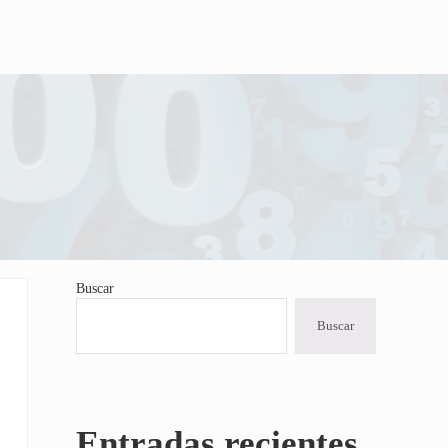
Buscar
Sidebar
Buscar
Entradas recientes