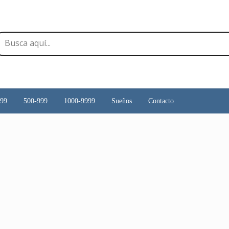
499
500-999
1000-9999
Sueños
Contacto