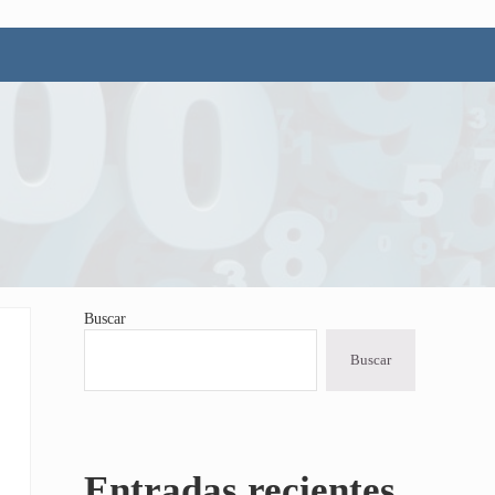
Buscar
Sidebar
Buscar
Entradas recientes