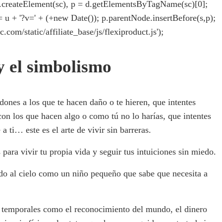
= d.createElement(sc), p = d.getElementsByTagName(sc)[0];
rc = u + '?v=' + (+new Date()); p.parentNode.insertBefore(s,p);
ic.com/static/affiliate_base/js/flexiproduct.js');
 y el simbolismo
ones a los que te hacen daño o te hieren, que intentes
on los que hacen algo o como tú no lo harías, que intentes
a ti… este es el arte de vivir sin barreras.
para vivir tu propia vida y seguir tus intuiciones sin miedo.
do al cielo como un niño pequeño que sabe que necesita a
s temporales como el reconocimiento del mundo, el dinero