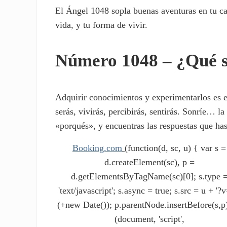
El Ángel 1048 sopla buenas aventuras en tu cam
vida, y tu forma de vivir.
Número 1048 – ¿Qué s
Adquirir conocimientos y experimentarlos es e
serás, vivirás, percibirás, sentirás. Sonríe… 
«porqués», y encuentras las respuestas que has
Booking.com
(function(d, sc, u) { var s =
d.createElement(sc), p =
d.getElementsByTagName(sc)[0]; s.type 
'text/javascript'; s.async = true; s.src = u + '?v
(+new Date()); p.parentNode.insertBefore(s,p)
(document, 'script',