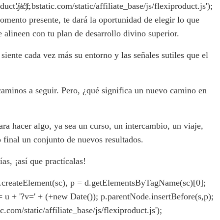
duct.js');
'//cf.bstatic.com/static/affiliate_base/js/flexiproduct.js');
omento presente, te dará la oportunidad de elegir lo que
 alineen con tu plan de desarrollo divino superior.
y siente cada vez más su entorno y las señales sutiles que el
aminos a seguir. Pero, ¿qué significa un nuevo camino en
ara hacer algo, ya sea un curso, un intercambio, un viaje,
 final un conjunto de nuevos resultados.
as, ¡así que practícalas!
= d.createElement(sc), p = d.getElementsByTagName(sc)[0];
rc = u + '?v=' + (+new Date()); p.parentNode.insertBefore(s,p);
ic.com/static/affiliate_base/js/flexiproduct.js');