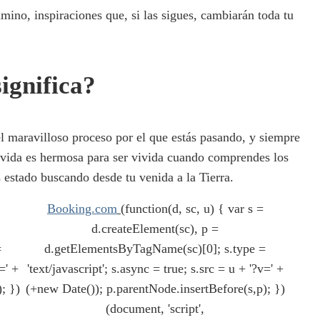
ino, inspiraciones que, si las sigues, cambiarán toda tu
ignifica?
l maravilloso proceso por el que estás pasando, y siempre
la vida es hermosa para ser vivida cuando comprendes los
 estado buscando desde tu venida a la Tierra.
Booking.com
(function(d, sc, u) { var s =
d.createElement(sc), p =
=
d.getElementsByTagName(sc)[0]; s.type =
=' +
'text/javascript'; s.async = true; s.src = u + '?v=' +
; })
(+new Date()); p.parentNode.insertBefore(s,p); })
(document, 'script',