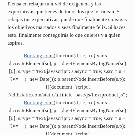
Piensa en rebajar tu nivel de exigencia y las
expectativas que tienes de todos los que te rodean. Si
rebajas tus expectativas, puede que finalmente consigas
los objetivos marcados y seas finalmente feliz. Si haces
esto, finalmente conseguirás lo que quieres y a quien
aspiras.
Booking.com
(function(d, sc, u) { var s =
d.createElement(sc), p = d.getElementsByTagName(sc)
[0]; s.type = 'text/javascript'; s.async = true; s.src = u +
'?v=' + (+new Date()); p.parentNode.insertBefore(s,p);
})(document, 'script',
'//cf.bstatic.com/static/affiliate_base/js/flexiproduct.js');
Booking.com
(function(d, sc, u) { var s =
d.createElement(sc), p = d.getElementsByTagName(sc)
[0]; s.type = 'text/javascript'; s.async = true; s.src = u +
'?v=' + (+new Date()); p.parentNode.insertBefore(s,p);
})(document, 'script',