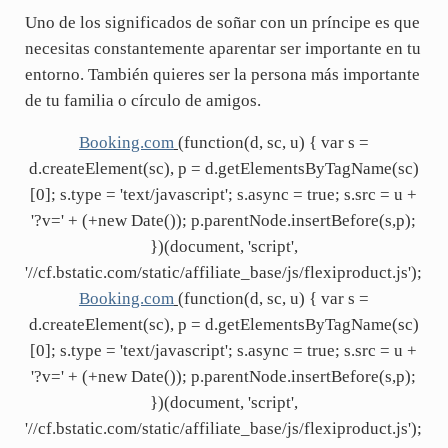
Uno de los significados de soñar con un príncipe es que
necesitas constantemente aparentar ser importante en tu
entorno. También quieres ser la persona más importante
de tu familia o círculo de amigos.
Booking.com
(function(d, sc, u) { var s =
d.createElement(sc), p = d.getElementsByTagName(sc)
[0]; s.type = 'text/javascript'; s.async = true; s.src = u +
'?v=' + (+new Date()); p.parentNode.insertBefore(s,p);
})(document, 'script',
'//cf.bstatic.com/static/affiliate_base/js/flexiproduct.js');
Booking.com
(function(d, sc, u) { var s =
d.createElement(sc), p = d.getElementsByTagName(sc)
[0]; s.type = 'text/javascript'; s.async = true; s.src = u +
'?v=' + (+new Date()); p.parentNode.insertBefore(s,p);
})(document, 'script',
'//cf.bstatic.com/static/affiliate_base/js/flexiproduct.js');