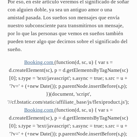
Por eso, en este artículo veremos el significado de soñar
con alguien doble, ya sea un antiguo amor o una
amistad pasada. Los sueños son mensajes que envía
nuestro subconsciente para transmitirnos un mensaje,
por lo que las personas que vemos en sueños también
pueden tener algo que decirnos sobre el significado del
sueño.
Booking.com
(function(d, sc, u) { var s =
d.createElement(sc), p = d.getElementsByTagName(sc)
[0]; s.type = 'text/javascript'; s.async = true; s.src = u +
'?v=' + (+new Date()); p.parentNode.insertBefore(s,p);
})(document, 'script',
'//cf.bstatic.com/static/affiliate_base/js/flexiproduct.js');
Booking.com
(function(d, sc, u) { var s =
d.createElement(sc), p = d.getElementsByTagName(sc)
[0]; s.type = 'text/javascript'; s.async = true; s.src = u +
'?v=' + (+new Date()); p.parentNode.insertBefore(s,p);