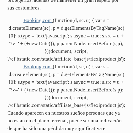
protegerlos, además de mantener un gran respeto por
sus costumbres.
Booking.com
(function(d, sc, u) { var s =
d.createElement(sc), p = d.getElementsByTagName(sc)
[0]; s.type = 'text/javascript'; s.async = true; s.src = u +
'?v=' + (+new Date()); p.parentNode.insertBefore(s,p);
})(document, 'script',
'//cf.bstatic.com/static/affiliate_base/js/flexiproduct.js');
Booking.com
(function(d, sc, u) { var s =
d.createElement(sc), p = d.getElementsByTagName(sc)
[0]; s.type = 'text/javascript'; s.async = true; s.src = u +
'?v=' + (+new Date()); p.parentNode.insertBefore(s,p);
})(document, 'script',
'//cf.bstatic.com/static/affiliate_base/js/flexiproduct.js');
Cuando aparecen en nuestros sueños personas que ya
no están en el plano terrenal, puede ser una indicación
de que ha sido una pérdida muy significativa e