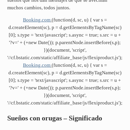
sueños que nos dan mensajes de que se avecinan
muchos cambios, todos juntos.
Booking.com
(function(d, sc, u) { var s =
d.createElement(sc), p = d.getElementsByTagName(sc)
[0]; s.type = 'text/javascript'; s.async = true; s.src = u +
'?v=' + (+new Date()); p.parentNode.insertBefore(s,p);
})(document, 'script',
'//cf.bstatic.com/static/affiliate_base/js/flexiproduct.js');
Booking.com
(function(d, sc, u) { var s =
d.createElement(sc), p = d.getElementsByTagName(sc)
[0]; s.type = 'text/javascript'; s.async = true; s.src = u +
'?v=' + (+new Date()); p.parentNode.insertBefore(s,p);
})(document, 'script',
'//cf.bstatic.com/static/affiliate_base/js/flexiproduct.js');
Sueños con orugas – Significado