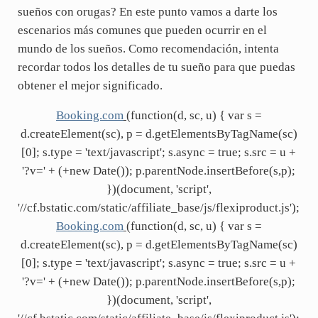
sueños con orugas? En este punto vamos a darte los
escenarios más comunes que pueden ocurrir en el
mundo de los sueños. Como recomendación, intenta
recordar todos los detalles de tu sueño para que puedas
obtener el mejor significado.
Booking.com
(function(d, sc, u) { var s =
d.createElement(sc), p = d.getElementsByTagName(sc)
[0]; s.type = 'text/javascript'; s.async = true; s.src = u +
'?v=' + (+new Date()); p.parentNode.insertBefore(s,p);
})(document, 'script',
'//cf.bstatic.com/static/affiliate_base/js/flexiproduct.js');
Booking.com
(function(d, sc, u) { var s =
d.createElement(sc), p = d.getElementsByTagName(sc)
[0]; s.type = 'text/javascript'; s.async = true; s.src = u +
'?v=' + (+new Date()); p.parentNode.insertBefore(s,p);
})(document, 'script',