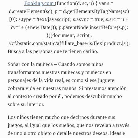
Booking.com
(function(d, sc, u) { var s =
d.createElement(sc), p = d.getElementsByTagName(sc)
[0]; s.type = 'text/javascript'; s.async = true; s.src = u +
'?v=' + (+new Date()); p.parentNode.insertBefore(s,p);
})(document, 'script',
'//cf.bstatic.com/static/affiliate_base/js/flexiproduct.js');
Busca a las personas que te tienen cariño.
Soñar con la muñeca – Cuando somos niños
transformamos nuestras muñecas y muñecos en
personajes de la vida real, es como si ese juguete
cobrara vida en nuestras manos. Si prestamos atención
al contexto creado por él, podemos descubrir mucho
sobre su interior.
Los niños tienen mucho que decirnos durante sus
juegos, al igual que los sueños, que nos revelan a través
de uno u otro objeto o detalle nuestros deseos, ideas e