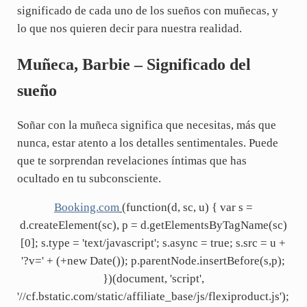
significado de cada uno de los sueños con muñecas, y
lo que nos quieren decir para nuestra realidad.
Muñeca, Barbie – Significado del
sueño
Soñar con la muñeca significa que necesitas, más que
nunca, estar atento a los detalles sentimentales. Puede
que te sorprendan revelaciones íntimas que has
ocultado en tu subconsciente.
Booking.com
(function(d, sc, u) { var s =
d.createElement(sc), p = d.getElementsByTagName(sc)
[0]; s.type = 'text/javascript'; s.async = true; s.src = u +
'?v=' + (+new Date()); p.parentNode.insertBefore(s,p);
})(document, 'script',
'//cf.bstatic.com/static/affiliate_base/js/flexiproduct.js');