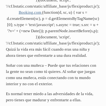
})(document, 'script',
'//cf.bstatic.com/static/affiliate_base/js/flexiproduct.js');
Booking.com
(function(d, sc, u) { var s =
d.createElement(sc), p = d.getElementsByTagName(sc)
[0]; s.type = 'text/javascript'; s.async = true; s.src = u +
'?v=' + (+new Date()); p.parentNode.insertBefore(s,p);
})(document, 'script',
'//cf.bstatic.com/static/affiliate_base/js/flexiproduct.js');
Quizá la vida era más fácil cuando eras una niña y
ahora tienes que enfrentarte a una dura realidad.
Soñar con una muñeca – Puede que tus relaciones con
la gente no sean como tú quieres. Al soñar que juegas
como una muñeca, estás conectando con tu mundo
interior y no con el exterior.
Es normal tener miedo a las adversidades de la vida,
pero tienes que madurar y enfrentarte a ellas.