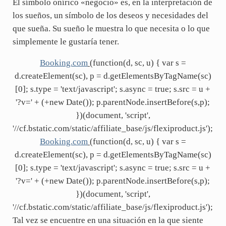
El símbolo onírico «negocio» es, en la interpretación de
los sueños, un símbolo de los deseos y necesidades del
que sueña. Su sueño le muestra lo que necesita o lo que
simplemente le gustaría tener.
Booking.com
(function(d, sc, u) { var s =
d.createElement(sc), p = d.getElementsByTagName(sc)
[0]; s.type = 'text/javascript'; s.async = true; s.src = u +
'?v=' + (+new Date()); p.parentNode.insertBefore(s,p);
})(document, 'script',
'//cf.bstatic.com/static/affiliate_base/js/flexiproduct.js');
Booking.com
(function(d, sc, u) { var s =
d.createElement(sc), p = d.getElementsByTagName(sc)
[0]; s.type = 'text/javascript'; s.async = true; s.src = u +
'?v=' + (+new Date()); p.parentNode.insertBefore(s,p);
})(document, 'script',
'//cf.bstatic.com/static/affiliate_base/js/flexiproduct.js');
Tal vez se encuentre en una situación en la que siente