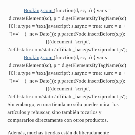
Booking.com
(function(d, sc, u) { var s =
d.createElement(sc), p = d.getElementsByTagName(sc)
[0]; s.type = 'text/javascript'; s.async = true; s.src = u +
'?v=' + (+new Date()); p.parentNode.insertBefore(s,p);
})(document, 'script',
'//cf.bstatic.com/static/affiliate_base/js/flexiproduct.js');
Booking.com
(function(d, sc, u) { var s =
d.createElement(sc), p = d.getElementsByTagName(sc)
[0]; s.type = 'text/javascript'; s.async = true; s.src = u +
'?v=' + (+new Date()); p.parentNode.insertBefore(s,p);
})(document, 'script',
'//cf.bstatic.com/static/affiliate_base/js/flexiproduct.js');
Sin embargo, en una tienda no sólo puedes mirar los
artículos y rebuscar, sino también tocarlos y
compararlos directamente con otros productos.
Además, muchas tiendas están deliberadamente