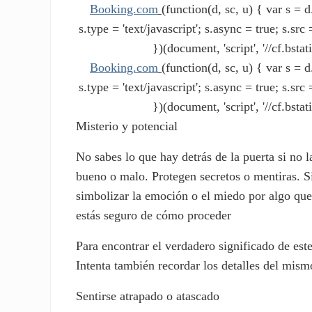
Booking.com
(function(d, sc, u) { var s 
s.type = 'text/javascript'; s.async = true; s.s
})(document, 'script', '//cf.bstat
Booking.com
(function(d, sc, u) { var s 
s.type = 'text/javascript'; s.async = true; s.s
})(document, 'script', '//cf.bstat
Misterio y potencial
No sabes lo que hay detrás de la puerta si no l
bueno o malo. Protegen secretos o mentiras. Si
simbolizar la emoción o el miedo por algo que
estás seguro de cómo proceder
Para encontrar el verdadero significado de est
Intenta también recordar los detalles del mism
Sentirse atrapado o atascado