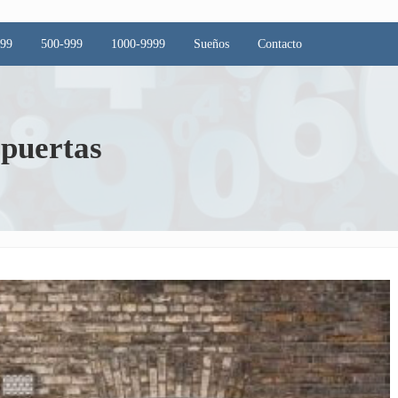
499
500-999
1000-9999
Sueños
Contacto
 puertas