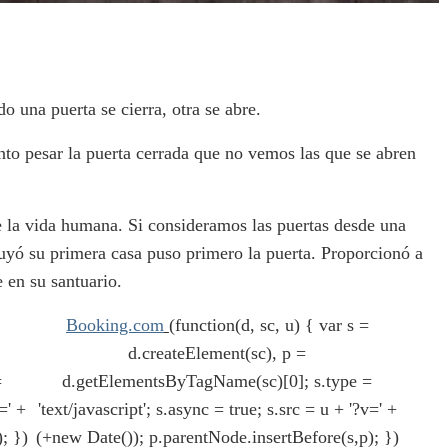
 una puerta se cierra, otra se abre.
to pesar la puerta cerrada que no vemos las que se abren
de la vida humana. Si consideramos las puertas desde una
ruyó su primera casa puso primero la puerta. Proporcionó a
 en su santuario.
Booking.com
(function(d, sc, u) { var s =
d.createElement(sc), p =
=
d.getElementsByTagName(sc)[0]; s.type =
=' +
'text/javascript'; s.async = true; s.src = u + '?v=' +
; })
(+new Date()); p.parentNode.insertBefore(s,p); })