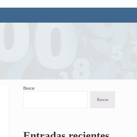
Buscar
Sidebar
Buscar
Entradas recientes