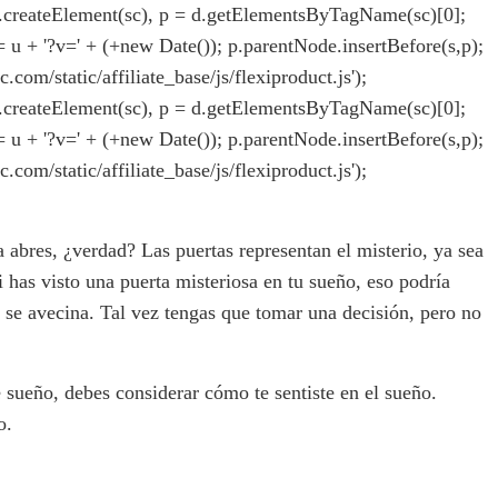
= d.createElement(sc), p = d.getElementsByTagName(sc)[0];
rc = u + '?v=' + (+new Date()); p.parentNode.insertBefore(s,p);
ic.com/static/affiliate_base/js/flexiproduct.js');
= d.createElement(sc), p = d.getElementsByTagName(sc)[0];
rc = u + '?v=' + (+new Date()); p.parentNode.insertBefore(s,p);
ic.com/static/affiliate_base/js/flexiproduct.js');
a abres, ¿verdad? Las puertas representan el misterio, ya sea
 has visto una puerta misteriosa en tu sueño, eso podría
 se avecina. Tal vez tengas que tomar una decisión, pero no
e sueño, debes considerar cómo te sentiste en el sueño.
o.