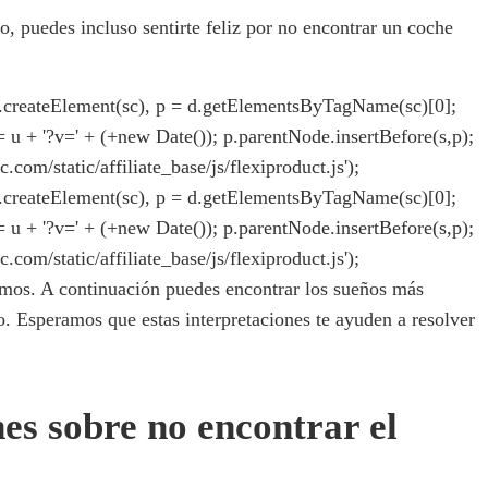
o, puedes incluso sentirte feliz por no encontrar un coche
= d.createElement(sc), p = d.getElementsByTagName(sc)[0];
rc = u + '?v=' + (+new Date()); p.parentNode.insertBefore(s,p);
ic.com/static/affiliate_base/js/flexiproduct.js');
= d.createElement(sc), p = d.getElementsByTagName(sc)[0];
rc = u + '?v=' + (+new Date()); p.parentNode.insertBefore(s,p);
ic.com/static/affiliate_base/js/flexiproduct.js');
mos. A continuación puedes encontrar los sueños más
 Esperamos que estas interpretaciones te ayuden a resolver
s sobre no encontrar el