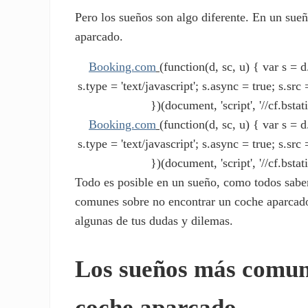
Pero los sueños son algo diferente. En un sueñ
aparcado.
Booking.com
(function(d, sc, u) { var s 
s.type = 'text/javascript'; s.async = true; s.s
})(document, 'script', '//cf.bstat
Booking.com
(function(d, sc, u) { var s 
s.type = 'text/javascript'; s.async = true; s.s
})(document, 'script', '//cf.bstat
Todo es posible en un sueño, como todos sabe
comunes sobre no encontrar un coche aparcado.
algunas de tus dudas y dilemas.
Los sueños más comune
coche aparcado