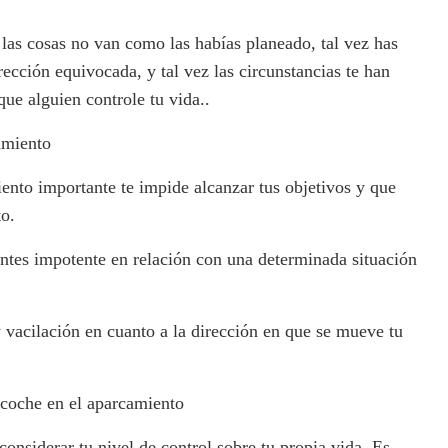
 las cosas no van como las habías planeado, tal vez has
rección equivocada, y tal vez las circunstancias te han
que alguien controle tu vida..
amiento
ento importante te impide alcanzar tus objetivos y que
o.
entes impotente en relación con una determinada situación
y vacilación en cuanto a la dirección en que se mueve tu
 coche en el aparcamiento
considerar tu nivel de control sobre tu propia vida. Es