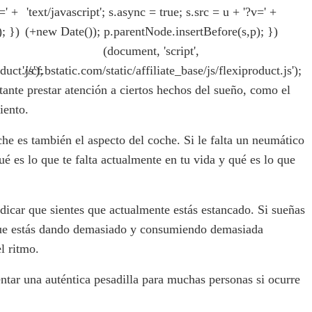
=' +
'text/javascript'; s.async = true; s.src = u + '?v=' +
; })
(+new Date()); p.parentNode.insertBefore(s,p); })
(document, 'script',
duct.js');
'//cf.bstatic.com/static/affiliate_base/js/flexiproduct.js');
ante prestar atención a ciertos hechos del sueño, como el
iento.
e es también el aspecto del coche. Si le falta un neumático
é es lo que te falta actualmente en tu vida y qué es lo que
ndicar que sientes que actualmente estás estancado. Si sueñas
 que estás dando demasiado y consumiendo demasiada
l ritmo.
tar una auténtica pesadilla para muchas personas si ocurre