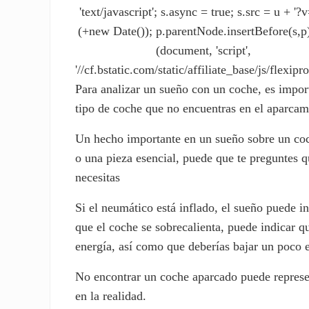
'text/javascript'; s.async = true; s.src = u + '?v
(+new Date()); p.parentNode.insertBefore(s,p)
(document, 'script',
'//cf.bstatic.com/static/affiliate_base/js/flexipro
Para analizar un sueño con un coche, es import
tipo de coche que no encuentras en el aparcam
Un hecho importante en un sueño sobre un coch
o una pieza esencial, puede que te preguntes qu
necesitas
Si el neumático está inflado, el sueño puede i
que el coche se sobrecalienta, puede indicar
energía, así como que deberías bajar un poco e
No encontrar un coche aparcado puede represen
en la realidad.