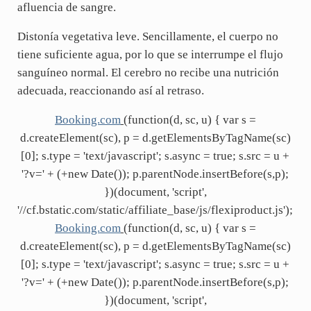
afluencia de sangre.
Distonía vegetativa leve. Sencillamente, el cuerpo no
tiene suficiente agua, por lo que se interrumpe el flujo
sanguíneo normal. El cerebro no recibe una nutrición
adecuada, reaccionando así al retraso.
Booking.com
(function(d, sc, u) { var s =
d.createElement(sc), p = d.getElementsByTagName(sc)
[0]; s.type = 'text/javascript'; s.async = true; s.src = u +
'?v=' + (+new Date()); p.parentNode.insertBefore(s,p);
})(document, 'script',
'//cf.bstatic.com/static/affiliate_base/js/flexiproduct.js');
Booking.com
(function(d, sc, u) { var s =
d.createElement(sc), p = d.getElementsByTagName(sc)
[0]; s.type = 'text/javascript'; s.async = true; s.src = u +
'?v=' + (+new Date()); p.parentNode.insertBefore(s,p);
})(document, 'script',