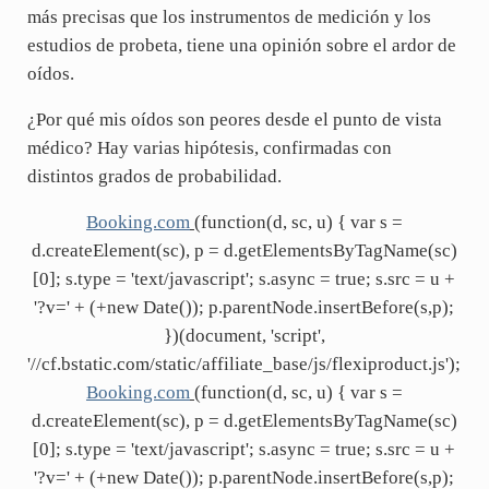
más precisas que los instrumentos de medición y los
estudios de probeta, tiene una opinión sobre el ardor de
oídos.
¿Por qué mis oídos son peores desde el punto de vista
médico? Hay varias hipótesis, confirmadas con
distintos grados de probabilidad.
Booking.com
(function(d, sc, u) { var s =
d.createElement(sc), p = d.getElementsByTagName(sc)
[0]; s.type = 'text/javascript'; s.async = true; s.src = u +
'?v=' + (+new Date()); p.parentNode.insertBefore(s,p);
})(document, 'script',
'//cf.bstatic.com/static/affiliate_base/js/flexiproduct.js');
Booking.com
(function(d, sc, u) { var s =
d.createElement(sc), p = d.getElementsByTagName(sc)
[0]; s.type = 'text/javascript'; s.async = true; s.src = u +
'?v=' + (+new Date()); p.parentNode.insertBefore(s,p);