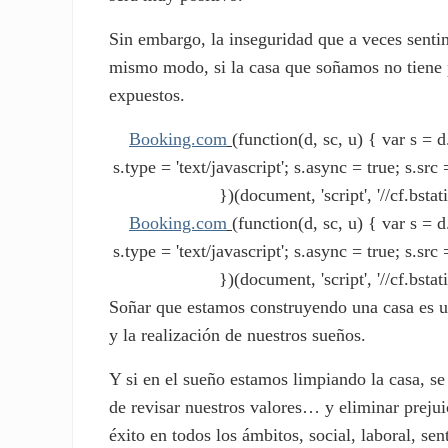
Sin embargo, la inseguridad que a veces senti
mismo modo, si la casa que soñamos no tiene 
expuestos.
Booking.com
(function(d, sc, u) { var s 
s.type = 'text/javascript'; s.async = true; s.s
})(document, 'script', '//cf.bstat
Booking.com
(function(d, sc, u) { var s 
s.type = 'text/javascript'; s.async = true; s.s
})(document, 'script', '//cf.bstat
Soñar que estamos construyendo una casa es u
y la realización de nuestros sueños.
Y si en el sueño estamos limpiando la casa, se
de revisar nuestros valores… y eliminar prejuic
éxito en todos los ámbitos, social, laboral, sen