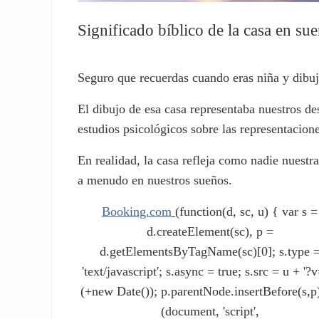
Significado bíblico de la casa en su
Seguro que recuerdas cuando eras niña y dibuj
El dibujo de esa casa representaba nuestros d
estudios psicológicos sobre las representaciones
En realidad, la casa refleja como nadie nuestra
a menudo en nuestros sueños.
Booking.com
(function(d, sc, u) { var s =
d.createElement(sc), p =
d.getElementsByTagName(sc)[0]; s.type 
'text/javascript'; s.async = true; s.src = u + '?v
(+new Date()); p.parentNode.insertBefore(s,p)
(document, 'script',