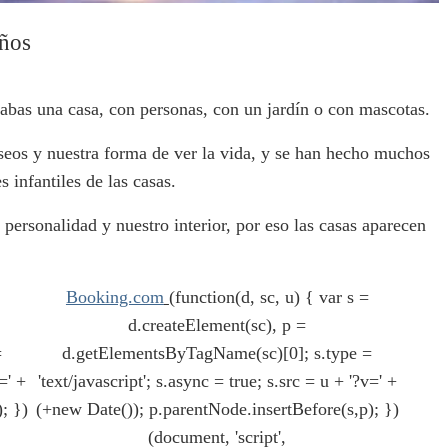
eños
abas una casa, con personas, con un jardín o con mascotas.
eseos y nuestra forma de ver la vida, y se han hecho muchos
 infantiles de las casas.
 personalidad y nuestro interior, por eso las casas aparecen
Booking.com
(function(d, sc, u) { var s =
d.createElement(sc), p =
=
d.getElementsByTagName(sc)[0]; s.type =
=' +
'text/javascript'; s.async = true; s.src = u + '?v=' +
; })
(+new Date()); p.parentNode.insertBefore(s,p); })
(document, 'script',