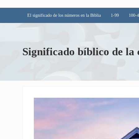
El significado de los números en la Biblia
1-99
100-
Significado bíblico de la