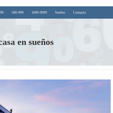
499
500-999
1000-9999
Sueños
Contacto
 casa en sueños