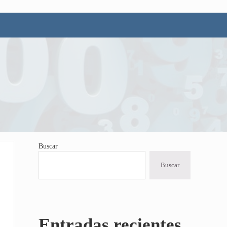
Buscar
Sidebar
Buscar
Entradas recientes