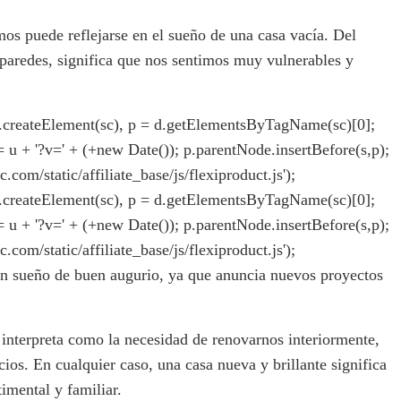
mos puede reflejarse en el sueño de una casa vacía. Del
paredes, significa que nos sentimos muy vulnerables y
= d.createElement(sc), p = d.getElementsByTagName(sc)[0];
rc = u + '?v=' + (+new Date()); p.parentNode.insertBefore(s,p);
ic.com/static/affiliate_base/js/flexiproduct.js');
= d.createElement(sc), p = d.getElementsByTagName(sc)[0];
rc = u + '?v=' + (+new Date()); p.parentNode.insertBefore(s,p);
ic.com/static/affiliate_base/js/flexiproduct.js');
n sueño de buen augurio, ya que anuncia nuevos proyectos
 interpreta como la necesidad de renovarnos interiormente,
ios. En cualquier caso, una casa nueva y brillante significa
timental y familiar.