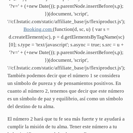
'?v=' + (+new Date()); p.parentNode.insertBefore(s,p);
})(document, 'script',
'//cf.bstatic.com/static/affiliate_base/js/flexiproduct.js');
Booking.com
(function(d, sc, u) { var s =
d.createElement(sc), p = d.getElementsByTagName(sc)
[0]; s.type = 'text/javascript'; s.async = true; s.src = u +
'?v=' + (+new Date()); p.parentNode.insertBefore(s,p);
})(document, 'script',
'//cf.bstatic.com/static/affiliate_base/js/flexiproduct.js');
También podemos decir que el número 1 se considera
un símbolo de pureza y de pensamientos positivos. En
cuanto al número 2, tenemos que decir que este número
es un símbolo de paz y equilibrio, así como un símbolo
del destino de tu alma.
El número 2 hará que tu fe sea más fuerte y te ayudará a
cumplir la misión de tu alma. Tener este número a tu