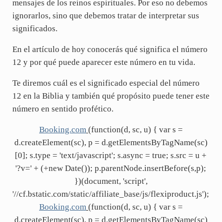
mensajes de los reinos espirituales. Por eso no debemos
ignorarlos, sino que debemos tratar de interpretar sus
significados.
En el artículo de hoy conocerás qué significa el número
12 y por qué puede aparecer este número en tu vida.
Te diremos cuál es el significado especial del número
12 en la Biblia y también qué propósito puede tener este
número en sentido profético.
Booking.com
(function(d, sc, u) { var s =
d.createElement(sc), p = d.getElementsByTagName(sc)
[0]; s.type = 'text/javascript'; s.async = true; s.src = u +
'?v=' + (+new Date()); p.parentNode.insertBefore(s,p);
})(document, 'script',
'//cf.bstatic.com/static/affiliate_base/js/flexiproduct.js');
Booking.com
(function(d, sc, u) { var s =
d.createElement(sc), p = d.getElementsByTagName(sc)