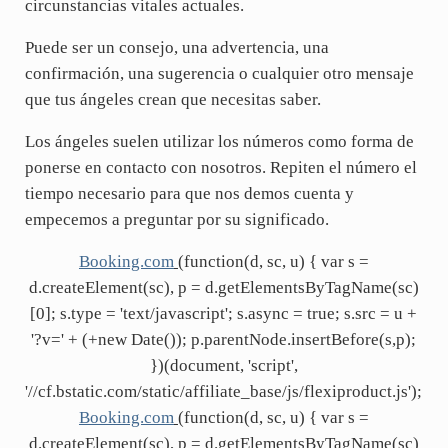
circunstancias vitales actuales.
Puede ser un consejo, una advertencia, una
confirmación, una sugerencia o cualquier otro mensaje
que tus ángeles crean que necesitas saber.
Los ángeles suelen utilizar los números como forma de
ponerse en contacto con nosotros. Repiten el número el
tiempo necesario para que nos demos cuenta y
empecemos a preguntar por su significado.
Booking.com
(function(d, sc, u) { var s =
d.createElement(sc), p = d.getElementsByTagName(sc)
[0]; s.type = 'text/javascript'; s.async = true; s.src = u +
'?v=' + (+new Date()); p.parentNode.insertBefore(s,p);
})(document, 'script',
'//cf.bstatic.com/static/affiliate_base/js/flexiproduct.js');
Booking.com
(function(d, sc, u) { var s =
d.createElement(sc), p = d.getElementsByTagName(sc)