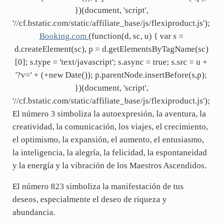
})(document, 'script',
'//cf.bstatic.com/static/affiliate_base/js/flexiproduct.js');
Booking.com
(function(d, sc, u) { var s =
d.createElement(sc), p = d.getElementsByTagName(sc)
[0]; s.type = 'text/javascript'; s.async = true; s.src = u +
'?v=' + (+new Date()); p.parentNode.insertBefore(s,p);
})(document, 'script',
'//cf.bstatic.com/static/affiliate_base/js/flexiproduct.js');
El número 3 simboliza la autoexpresión, la aventura, la
creatividad, la comunicación, los viajes, el crecimiento,
el optimismo, la expansión, el aumento, el entusiasmo,
la inteligencia, la alegría, la felicidad, la espontaneidad
y la energía y la vibración de los Maestros Ascendidos.
El número 823 simboliza la manifestación de tus
deseos, especialmente el deseo de riqueza y
abundancia.