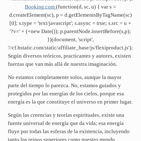
Booking.com
(function(d, sc, u) { var s =
d.createElement(sc), p = d.getElementsByTagName(sc)
[0]; s.type = 'text/javascript'; s.async = true; s.src = u +
'?v=' + (+new Date()); p.parentNode.insertBefore(s,p);
})(document, 'script',
'//cf.bstatic.com/static/affiliate_base/js/flexiproduct.js');
Según diversos teóricos, practicantes y autores, existen
fuerzas que van más allá de nuestra imaginación.
No estamos completamente solos, aunque la mayor
parte del tiempo lo parezca. No, estamos guiados y
protegidos por las energías de los cielos, porque esa
energía es la que constituye el universo en primer lugar.
Según las creencias y teorías espirituales, existe una
fuente universal de energía que da vida; esa energía
fluye por todas las esferas de la existencia, incluyendo
tanto los reinos superiores como nuestro mundo