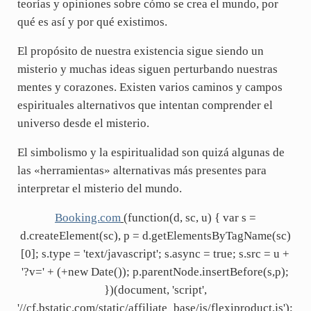
teorías y opiniones sobre cómo se crea el mundo, por
qué es así y por qué existimos.
El propósito de nuestra existencia sigue siendo un
misterio y muchas ideas siguen perturbando nuestras
mentes y corazones. Existen varios caminos y campos
espirituales alternativos que intentan comprender el
universo desde el misterio.
El simbolismo y la espiritualidad son quizá algunas de
las «herramientas» alternativas más presentes para
interpretar el misterio del mundo.
Booking.com
(function(d, sc, u) { var s =
d.createElement(sc), p = d.getElementsByTagName(sc)
[0]; s.type = 'text/javascript'; s.async = true; s.src = u +
'?v=' + (+new Date()); p.parentNode.insertBefore(s,p);
})(document, 'script',
'//cf.bstatic.com/static/affiliate_base/js/flexiproduct.js');