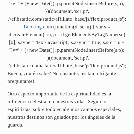
'?v=' + (+new Date()); p.parentNode.insertBefore(s,p);
})(document, 'script',
'//cf.bstatic.com/static/affiliate_base/js/flexiproduct.js');
Booking.com
(function(d, sc, u) { var s =
d.createElement(sc), p = d.getElementsByTagName(sc)
[0]; s.type = 'text/javascript'; s.async = true; s.src = u +
'?v=' + (+new Date()); p.parentNode.insertBefore(s,p);
})(document, 'script',
'//cf.bstatic.com/static/affiliate_base/js/flexiproduct.js');
Bueno, ¿quién sabe? No obstante, ¡es tan intrigante
preguntarse!
Otro aspecto importante de la espiritualidad es la
influencia celestial en nuestras vidas. Según los
espiritistas, sobre todo en algunos campos especiales,
nuestros destinos son guiados por los ángeles de la
guarda.