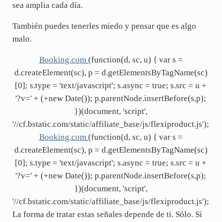
sea amplia cada día.
También puedes tenerles miedo y pensar que es algo
malo.
Booking.com
(function(d, sc, u) { var s =
d.createElement(sc), p = d.getElementsByTagName(sc)
[0]; s.type = 'text/javascript'; s.async = true; s.src = u +
'?v=' + (+new Date()); p.parentNode.insertBefore(s,p);
})(document, 'script',
'//cf.bstatic.com/static/affiliate_base/js/flexiproduct.js');
Booking.com
(function(d, sc, u) { var s =
d.createElement(sc), p = d.getElementsByTagName(sc)
[0]; s.type = 'text/javascript'; s.async = true; s.src = u +
'?v=' + (+new Date()); p.parentNode.insertBefore(s,p);
})(document, 'script',
'//cf.bstatic.com/static/affiliate_base/js/flexiproduct.js');
La forma de tratar estas señales depende de ti. Sólo. Si