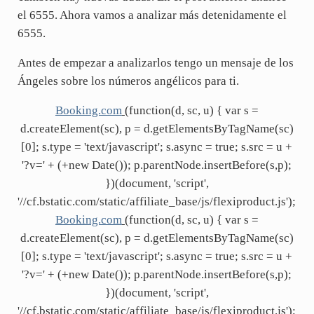
el 6555. Ahora vamos a analizar más detenidamente el
6555.
Antes de empezar a analizarlos tengo un mensaje de los
Ángeles sobre los números angélicos para ti.
Booking.com
(function(d, sc, u) { var s =
d.createElement(sc), p = d.getElementsByTagName(sc)
[0]; s.type = 'text/javascript'; s.async = true; s.src = u +
'?v=' + (+new Date()); p.parentNode.insertBefore(s,p);
})(document, 'script',
'//cf.bstatic.com/static/affiliate_base/js/flexiproduct.js');
Booking.com
(function(d, sc, u) { var s =
d.createElement(sc), p = d.getElementsByTagName(sc)
[0]; s.type = 'text/javascript'; s.async = true; s.src = u +
'?v=' + (+new Date()); p.parentNode.insertBefore(s,p);
})(document, 'script',
'//cf.bstatic.com/static/affiliate_base/js/flexiproduct.js');