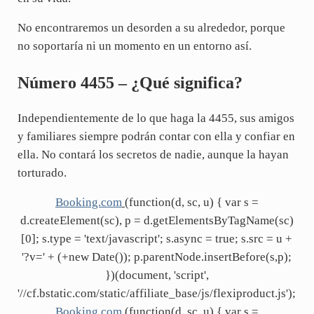
No encontraremos un desorden a su alrededor, porque
no soportaría ni un momento en un entorno así.
Número 4455 – ¿Qué significa?
Independientemente de lo que haga la 4455, sus amigos
y familiares siempre podrán contar con ella y confiar en
ella. No contará los secretos de nadie, aunque la hayan
torturado.
Booking.com
(function(d, sc, u) { var s =
d.createElement(sc), p = d.getElementsByTagName(sc)
[0]; s.type = 'text/javascript'; s.async = true; s.src = u +
'?v=' + (+new Date()); p.parentNode.insertBefore(s,p);
})(document, 'script',
'//cf.bstatic.com/static/affiliate_base/js/flexiproduct.js');
Booking.com
(function(d, sc, u) { var s =