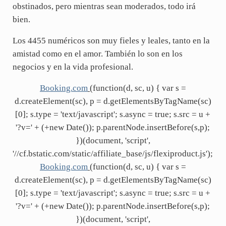
obstinados, pero mientras sean moderados, todo irá
bien.
Los 4455 numéricos son muy fieles y leales, tanto en la
amistad como en el amor. También lo son en los
negocios y en la vida profesional.
Booking.com
(function(d, sc, u) { var s =
d.createElement(sc), p = d.getElementsByTagName(sc)
[0]; s.type = 'text/javascript'; s.async = true; s.src = u +
'?v=' + (+new Date()); p.parentNode.insertBefore(s,p);
})(document, 'script',
'//cf.bstatic.com/static/affiliate_base/js/flexiproduct.js');
Booking.com
(function(d, sc, u) { var s =
d.createElement(sc), p = d.getElementsByTagName(sc)
[0]; s.type = 'text/javascript'; s.async = true; s.src = u +
'?v=' + (+new Date()); p.parentNode.insertBefore(s,p);
})(document, 'script',