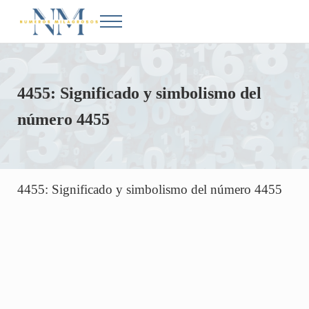
Saltar al contenido principal
Skip to after header navigation
Skip to site footer
Menu
Números Milagrosos
Conoce el significado de los números en la Biblia
4455: Significado y simbolismo del
número 4455
4455: Significado y simbolismo del número 4455