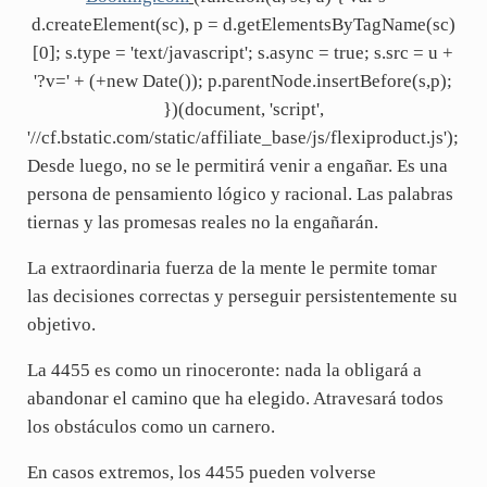
d.createElement(sc), p = d.getElementsByTagName(sc)
[0]; s.type = 'text/javascript'; s.async = true; s.src = u +
'?v=' + (+new Date()); p.parentNode.insertBefore(s,p);
})(document, 'script',
'//cf.bstatic.com/static/affiliate_base/js/flexiproduct.js');
Desde luego, no se le permitirá venir a engañar. Es una
persona de pensamiento lógico y racional. Las palabras
tiernas y las promesas reales no la engañarán.
La extraordinaria fuerza de la mente le permite tomar
las decisiones correctas y perseguir persistentemente su
objetivo.
La 4455 es como un rinoceronte: nada la obligará a
abandonar el camino que ha elegido. Atravesará todos
los obstáculos como un carnero.
En casos extremos, los 4455 pueden volverse