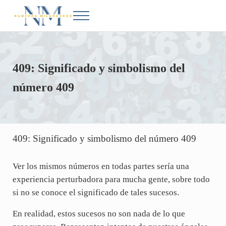
Saltar al contenido principal
Skip to after header navigation
Skip to site footer
Menu
Números Milagrosos
Conoce el significado de los números en la Biblia
409: Significado y simbolismo del
número 409
409: Significado y simbolismo del número 409
Ver los mismos números en todas partes sería una
experiencia perturbadora para mucha gente, sobre todo
si no se conoce el significado de tales sucesos.
En realidad, estos sucesos no son nada de lo que