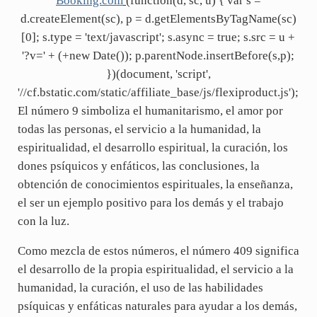
Booking.com
(function(d, sc, u) { var s =
d.createElement(sc), p = d.getElementsByTagName(sc)
[0]; s.type = 'text/javascript'; s.async = true; s.src = u +
'?v=' + (+new Date()); p.parentNode.insertBefore(s,p);
})(document, 'script',
'//cf.bstatic.com/static/affiliate_base/js/flexiproduct.js');
El número 9 simboliza el humanitarismo, el amor por
todas las personas, el servicio a la humanidad, la
espiritualidad, el desarrollo espiritual, la curación, los
dones psíquicos y enfáticos, las conclusiones, la
obtención de conocimientos espirituales, la enseñanza,
el ser un ejemplo positivo para los demás y el trabajo
con la luz.
Como mezcla de estos números, el número 409 significa
el desarrollo de la propia espiritualidad, el servicio a la
humanidad, la curación, el uso de las habilidades
psíquicas y enfáticas naturales para ayudar a los demás,