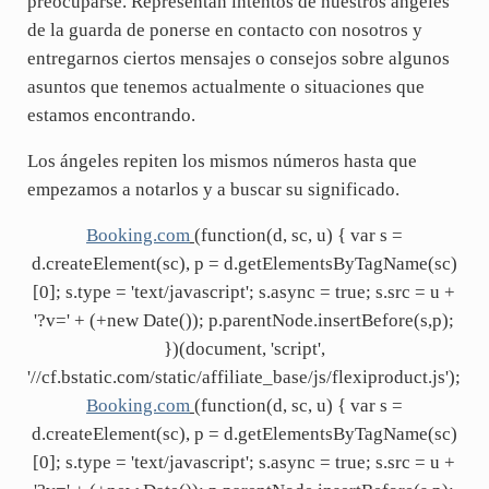
preocuparse. Representan intentos de nuestros ángeles
de la guarda de ponerse en contacto con nosotros y
entregarnos ciertos mensajes o consejos sobre algunos
asuntos que tenemos actualmente o situaciones que
estamos encontrando.
Los ángeles repiten los mismos números hasta que
empezamos a notarlos y a buscar su significado.
Booking.com
(function(d, sc, u) { var s =
d.createElement(sc), p = d.getElementsByTagName(sc)
[0]; s.type = 'text/javascript'; s.async = true; s.src = u +
'?v=' + (+new Date()); p.parentNode.insertBefore(s,p);
})(document, 'script',
'//cf.bstatic.com/static/affiliate_base/js/flexiproduct.js');
Booking.com
(function(d, sc, u) { var s =
d.createElement(sc), p = d.getElementsByTagName(sc)
[0]; s.type = 'text/javascript'; s.async = true; s.src = u +