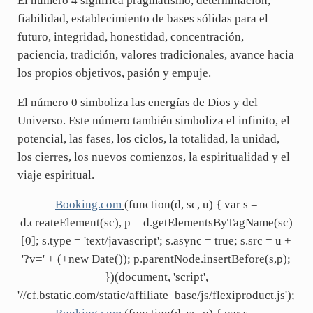
El número 4 significa pragmatismo, determinación,
fiabilidad, establecimiento de bases sólidas para el
futuro, integridad, honestidad, concentración,
paciencia, tradición, valores tradicionales, avance hacia
los propios objetivos, pasión y empuje.
El número 0 simboliza las energías de Dios y del
Universo. Este número también simboliza el infinito, el
potencial, las fases, los ciclos, la totalidad, la unidad,
los cierres, los nuevos comienzos, la espiritualidad y el
viaje espiritual.
Booking.com
(function(d, sc, u) { var s =
d.createElement(sc), p = d.getElementsByTagName(sc)
[0]; s.type = 'text/javascript'; s.async = true; s.src = u +
'?v=' + (+new Date()); p.parentNode.insertBefore(s,p);
})(document, 'script',
'//cf.bstatic.com/static/affiliate_base/js/flexiproduct.js');