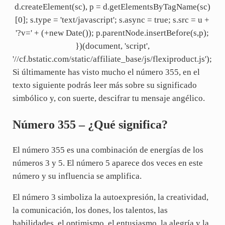
d.createElement(sc), p = d.getElementsByTagName(sc)
[0]; s.type = 'text/javascript'; s.async = true; s.src = u +
'?v=' + (+new Date()); p.parentNode.insertBefore(s,p);
})(document, 'script',
'//cf.bstatic.com/static/affiliate_base/js/flexiproduct.js');
Si últimamente has visto mucho el número 355, en el
texto siguiente podrás leer más sobre su significado
simbólico y, con suerte, descifrar tu mensaje angélico.
Número 355 – ¿Qué significa?
El número 355 es una combinación de energías de los
números 3 y 5. El número 5 aparece dos veces en este
número y su influencia se amplifica.
El número 3 simboliza la autoexpresión, la creatividad,
la comunicación, los dones, los talentos, las
habilidades, el optimismo, el entusiasmo, la alegría y la