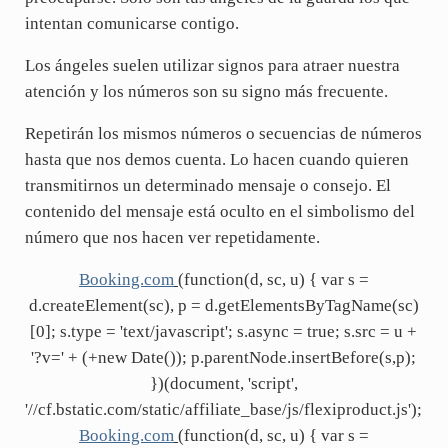
intentan comunicarse contigo.
Los ángeles suelen utilizar signos para atraer nuestra
atención y los números son su signo más frecuente.
Repetirán los mismos números o secuencias de números
hasta que nos demos cuenta. Lo hacen cuando quieren
transmitirnos un determinado mensaje o consejo. El
contenido del mensaje está oculto en el simbolismo del
número que nos hacen ver repetidamente.
Booking.com
(function(d, sc, u) { var s =
d.createElement(sc), p = d.getElementsByTagName(sc)
[0]; s.type = 'text/javascript'; s.async = true; s.src = u +
'?v=' + (+new Date()); p.parentNode.insertBefore(s,p);
})(document, 'script',
'//cf.bstatic.com/static/affiliate_base/js/flexiproduct.js');
Booking.com
(function(d, sc, u) { var s =