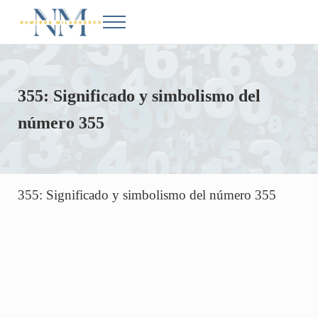
Saltar al contenido principal
Skip to after header navigation
Skip to site footer
Menu
Números Milagrosos
Conoce el significado de los números en la Biblia
355: Significado y simbolismo del
número 355
355: Significado y simbolismo del número 355