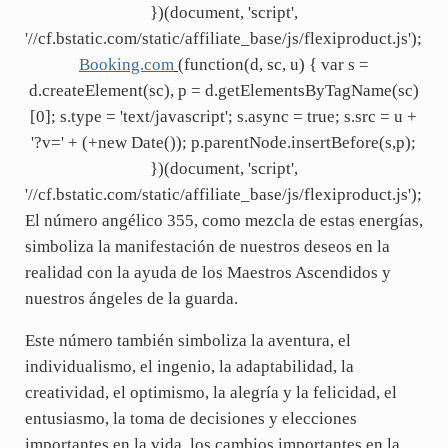
})(document, 'script',
'//cf.bstatic.com/static/affiliate_base/js/flexiproduct.js');
Booking.com
(function(d, sc, u) { var s =
d.createElement(sc), p = d.getElementsByTagName(sc)
[0]; s.type = 'text/javascript'; s.async = true; s.src = u +
'?v=' + (+new Date()); p.parentNode.insertBefore(s,p);
})(document, 'script',
'//cf.bstatic.com/static/affiliate_base/js/flexiproduct.js');
El número angélico 355, como mezcla de estas energías,
simboliza la manifestación de nuestros deseos en la
realidad con la ayuda de los Maestros Ascendidos y
nuestros ángeles de la guarda.
Este número también simboliza la aventura, el
individualismo, el ingenio, la adaptabilidad, la
creatividad, el optimismo, la alegría y la felicidad, el
entusiasmo, la toma de decisiones y elecciones
importantes en la vida, los cambios importantes en la