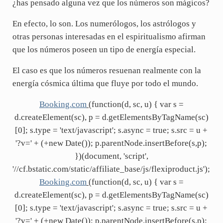
¿has pensado alguna vez que los números son mágicos?
En efecto, lo son. Los numerólogos, los astrólogos y
otras personas interesadas en el espiritualismo afirman
que los números poseen un tipo de energía especial.
El caso es que los números resuenan realmente con la
energía cósmica última que fluye por todo el mundo.
Booking.com
(function(d, sc, u) { var s =
d.createElement(sc), p = d.getElementsByTagName(sc)
[0]; s.type = 'text/javascript'; s.async = true; s.src = u +
'?v=' + (+new Date()); p.parentNode.insertBefore(s,p);
})(document, 'script',
'//cf.bstatic.com/static/affiliate_base/js/flexiproduct.js');
Booking.com
(function(d, sc, u) { var s =
d.createElement(sc), p = d.getElementsByTagName(sc)
[0]; s.type = 'text/javascript'; s.async = true; s.src = u +
'?v=' + (+new Date()); p.parentNode.insertBefore(s,p);