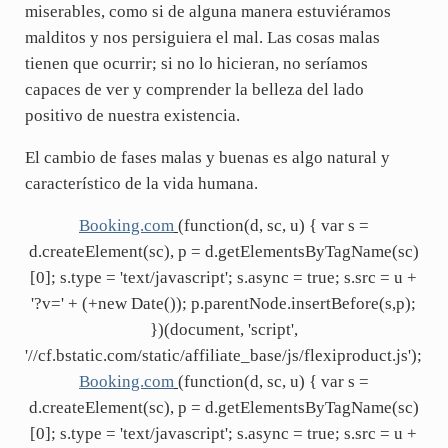
miserables, como si de alguna manera estuviéramos
malditos y nos persiguiera el mal. Las cosas malas
tienen que ocurrir; si no lo hicieran, no seríamos
capaces de ver y comprender la belleza del lado
positivo de nuestra existencia.
El cambio de fases malas y buenas es algo natural y
característico de la vida humana.
Booking.com
(function(d, sc, u) { var s =
d.createElement(sc), p = d.getElementsByTagName(sc)
[0]; s.type = 'text/javascript'; s.async = true; s.src = u +
'?v=' + (+new Date()); p.parentNode.insertBefore(s,p);
})(document, 'script',
'//cf.bstatic.com/static/affiliate_base/js/flexiproduct.js');
Booking.com
(function(d, sc, u) { var s =
d.createElement(sc), p = d.getElementsByTagName(sc)
[0]; s.type = 'text/javascript'; s.async = true; s.src = u +