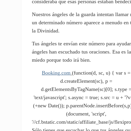
consideraba que esas personas estaban bendeci
Nuestros ángeles de la guarda intentan llamar
un determinado número aparece a menudo en tu
la Divinidad.
Tus ángeles te envían este número para ayudar
ángeles han escuchado tus oraciones. Esa es la
miedo porque todo irá bien.
Booking.com
(function(d, sc, u) { var s =
d.createElement(sc), p =
d.getElementsByTagName(sc)[0]; s.type 
'text/javascript'; s.async = true; s.src = u + '?v
(+new Date()); p.parentNode.insertBefore(s,p)
(document, 'script',
'//cf.bstatic.com/static/affiliate_base/js/flexipro
Sólo tienes que escuchar lo que tus ángeles qu