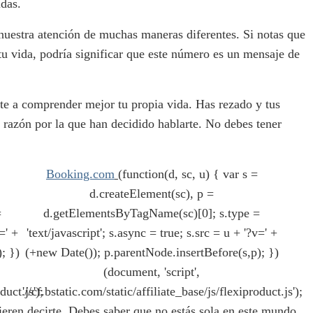
das.
 nuestra atención de muchas maneras diferentes. Si notas que
 vida, podría significar que este número es un mensaje de
te a comprender mejor tu propia vida. Has rezado y tus
 razón por la que han decidido hablarte. No debes tener
Booking.com
(function(d, sc, u) { var s =
d.createElement(sc), p =
=
d.getElementsByTagName(sc)[0]; s.type =
=' +
'text/javascript'; s.async = true; s.src = u + '?v=' +
; })
(+new Date()); p.parentNode.insertBefore(s,p); })
(document, 'script',
duct.js');
'//cf.bstatic.com/static/affiliate_base/js/flexiproduct.js');
ieren decirte. Debes saber que no estás sola en este mundo.