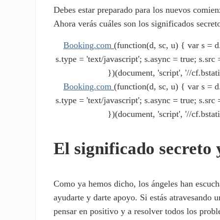
Debes estar preparado para los nuevos comienz
Ahora verás cuáles son los significados secre
Booking.com
(function(d, sc, u) { var s 
s.type = 'text/javascript'; s.async = true; s.s
})(document, 'script', '//cf.bstat
Booking.com
(function(d, sc, u) { var s 
s.type = 'text/javascript'; s.async = true; s.s
})(document, 'script', '//cf.bstat
El significado secreto
Como ya hemos dicho, los ángeles han escucha
ayudarte y darte apoyo. Si estás atravesando un
pensar en positivo y a resolver todos los prob