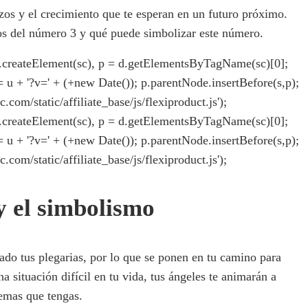
os y el crecimiento que te esperan en un futuro próximo.
tos del número 3 y qué puede simbolizar este número.
= d.createElement(sc), p = d.getElementsByTagName(sc)[0];
rc = u + '?v=' + (+new Date()); p.parentNode.insertBefore(s,p);
ic.com/static/affiliate_base/js/flexiproduct.js');
= d.createElement(sc), p = d.getElementsByTagName(sc)[0];
rc = u + '?v=' + (+new Date()); p.parentNode.insertBefore(s,p);
ic.com/static/affiliate_base/js/flexiproduct.js');
 y el simbolismo
do tus plegarias, por lo que se ponen en tu camino para
a situación difícil en tu vida, tus ángeles te animarán a
lemas que tengas.