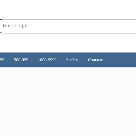
499
500-999
1000-9999
Sueños
Contacto