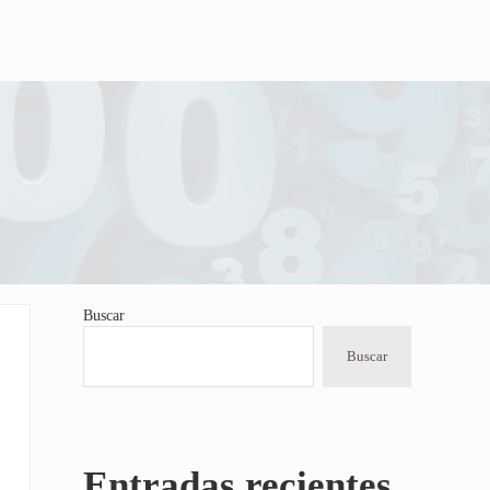
Buscar
Sidebar
Buscar
Entradas recientes