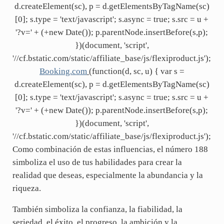
d.createElement(sc), p = d.getElementsByTagName(sc)
[0]; s.type = 'text/javascript'; s.async = true; s.src = u +
'?v=' + (+new Date()); p.parentNode.insertBefore(s,p);
})(document, 'script',
'//cf.bstatic.com/static/affiliate_base/js/flexiproduct.js');
Booking.com
(function(d, sc, u) { var s =
d.createElement(sc), p = d.getElementsByTagName(sc)
[0]; s.type = 'text/javascript'; s.async = true; s.src = u +
'?v=' + (+new Date()); p.parentNode.insertBefore(s,p);
})(document, 'script',
'//cf.bstatic.com/static/affiliate_base/js/flexiproduct.js');
Como combinación de estas influencias, el número 188
simboliza el uso de tus habilidades para crear la
realidad que deseas, especialmente la abundancia y la
riqueza.
También simboliza la confianza, la fiabilidad, la
seriedad, el éxito, el progreso, la ambición y la