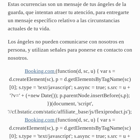
Estas ocurrencias son un mensaje de tus ángeles de la
guarda, que intentan atraer tu atención, para entregarte
un mensaje específico relativo a las circunstancias
actuales de tu vida.
Los ángeles no pueden comunicarse con nosotros en
persona, y utilizan señales para ponerse en contacto con
nosotros.
Booking.com
(function(d, sc, u) { var s =
d.createElement(sc), p = d.getElementsByTagName(sc)
[0]; s.type = 'text/javascript'; s.async = true; s.src = u +
'?v=' + (+new Date()); p.parentNode.insertBefore(s,p);
})(document, 'script',
'//cf.bstatic.com/static/affiliate_base/js/flexiproduct.js');
Booking.com
(function(d, sc, u) { var s =
d.createElement(sc), p = d.getElementsByTagName(sc)
[0]; s.type = 'text/javascript'; s.async = true; s.src = u +