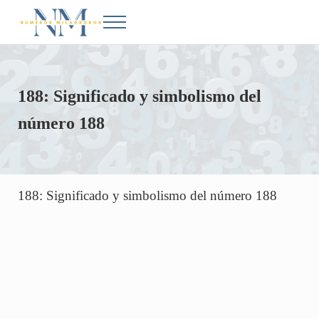
Saltar al contenido principal
Skip to after header navigation
Skip to site footer
Menu
Números Milagrosos
Conoce el significado de los números en la Biblia
188: Significado y simbolismo del
número 188
188: Significado y simbolismo del número 188