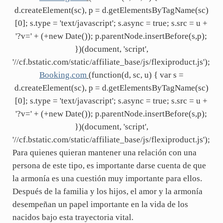
d.createElement(sc), p = d.getElementsByTagName(sc)
[0]; s.type = 'text/javascript'; s.async = true; s.src = u +
'?v=' + (+new Date()); p.parentNode.insertBefore(s,p);
})(document, 'script',
'//cf.bstatic.com/static/affiliate_base/js/flexiproduct.js');
Booking.com
(function(d, sc, u) { var s =
d.createElement(sc), p = d.getElementsByTagName(sc)
[0]; s.type = 'text/javascript'; s.async = true; s.src = u +
'?v=' + (+new Date()); p.parentNode.insertBefore(s,p);
})(document, 'script',
'//cf.bstatic.com/static/affiliate_base/js/flexiproduct.js');
Para quienes quieran mantener una relación con una
persona de este tipo, es importante darse cuenta de que
la armonía es una cuestión muy importante para ellos.
Después de la familia y los hijos, el amor y la armonía
desempeñan un papel importante en la vida de los
nacidos bajo esta trayectoria vital.