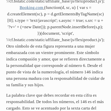
'//cf.bstatic.com/static/affiliate_base/js/flexiproduct.js');
Booking.com
(function(d, sc, u) { var s =
d.createElement(sc), p = d.getElementsByTagName(sc)
[0]; s.type = 'text/javascript'; s.async = true; s.src = u +
'?v=' + (+new Date()); p.parentNode.insertBefore(s,p);
})(document, 'script',
'//cf.bstatic.com/static/affiliate_base/js/flexiproduct.js');
Otro símbolo de esta figura representa a una mujer
embarazada con un vientre prominente. Este símbolo
indica compasión y amor, que se refieren directamente a
la personalidad que corresponde al número 6. Desde el
punto de vista de la numerología, el número 146 indica
una persona madura con la responsabilidad de cuidar de
su familia y sus hijos.
La palabra clave que debes recordar en esta cifra es
responsabilidad. De todos los números, el 146 es el más
cargado. Esto se ve acentuado por la sexta carta del