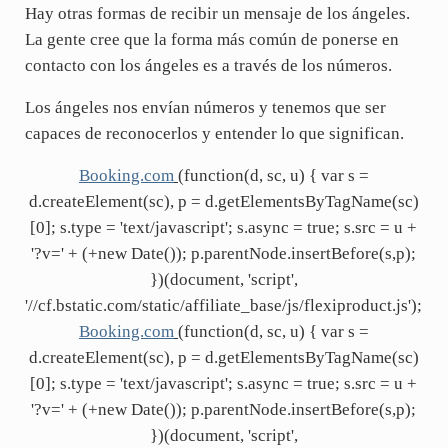
Hay otras formas de recibir un mensaje de los ángeles.
La gente cree que la forma más común de ponerse en
contacto con los ángeles es a través de los números.
Los ángeles nos envían números y tenemos que ser
capaces de reconocerlos y entender lo que significan.
Booking.com
(function(d, sc, u) { var s =
d.createElement(sc), p = d.getElementsByTagName(sc)
[0]; s.type = 'text/javascript'; s.async = true; s.src = u +
'?v=' + (+new Date()); p.parentNode.insertBefore(s,p);
})(document, 'script',
'//cf.bstatic.com/static/affiliate_base/js/flexiproduct.js');
Booking.com
(function(d, sc, u) { var s =
d.createElement(sc), p = d.getElementsByTagName(sc)
[0]; s.type = 'text/javascript'; s.async = true; s.src = u +
'?v=' + (+new Date()); p.parentNode.insertBefore(s,p);
})(document, 'script',