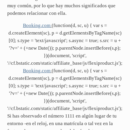
muy común, por lo que hay muchos significados que
podemos relacionar con ella.
Booking.com
(function(d, sc, u) { var s =
d.createElement(sc), p = d.getElementsByTagName(sc)
[0]; s.type = 'text/javascript'; s.async = true; s.src = u +
'?v=' + (+new Date()); p.parentNode.insertBefore(s,p);
})(document, 'script',
'//cf.bstatic.com/static/affiliate_base/js/flexiproduct.js');
Booking.com
(function(d, sc, u) { var s =
d.createElement(sc), p = d.getElementsByTagName(sc)
[0]; s.type = 'text/javascript'; s.async = true; s.src = u +
'?v=' + (+new Date()); p.parentNode.insertBefore(s,p);
})(document, 'script',
'//cf.bstatic.com/static/affiliate_base/js/flexiproduct.js');
Si has observado el número 1111 en algún lugar de tu
entorno -en el reloj, en una matrícula o tal vez en la