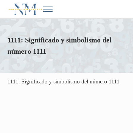
Saltar al contenido principal
Skip to after header navigation
Skip to site footer
Menu
Números Milagrosos
Conoce el significado de los números en la Biblia
1111: Significado y simbolismo del
número 1111
1111: Significado y simbolismo del número 1111