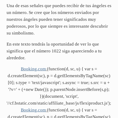
Una de esas señales que puedes recibir de tus ángeles es
un número. Se cree que los números enviados por
nuestros ángeles pueden tener significados muy
poderosos, por lo que siempre es interesante descubrir
su simbolismo.
En este texto tendrás la oportunidad de ver lo que
significa que el número 1022 siga apareciendo a tu
alrededor.
Booking.com
(function(d, sc, u) { var s =
d.createElement(sc), p = d.getElementsByTagName(sc)
[0]; s.type = 'text/javascript'; s.async = true; s.src = u +
'?v=' + (+new Date()); p.parentNode.insertBefore(s,p);
})(document, 'script',
'//cf.bstatic.com/static/affiliate_base/js/flexiproduct.js');
Booking.com
(function(d, sc, u) { var s =
d.createElement(sc), p = d.getElementsByTagName(sc)