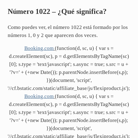
Número 1022 – ¿Qué significa?
Como puedes ver, el número 1022 está formado por los
números 1, 0 y 2 que aparecen dos veces.
Booking.com
(function(d, sc, u) { var s =
d.createElement(sc), p = d.getElementsByTagName(sc)
[0]; s.type = 'text/javascript'; s.async = true; s.src = u +
'?v=' + (+new Date()); p.parentNode.insertBefore(s,p);
})(document, 'script',
'//cf.bstatic.com/static/affiliate_base/js/flexiproduct.js');
Booking.com
(function(d, sc, u) { var s =
d.createElement(sc), p = d.getElementsByTagName(sc)
[0]; s.type = 'text/javascript'; s.async = true; s.src = u +
'?v=' + (+new Date()); p.parentNode.insertBefore(s,p);
})(document, 'script',
'//cf.bstatic.com/static/affiliate_base/js/flexiproduct.js');